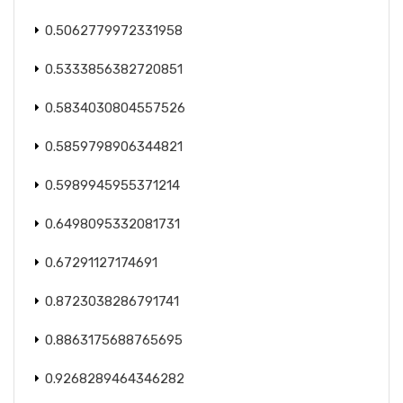
0.5062779972331958
0.5333856382720851
0.5834030804557526
0.5859798906344821
0.5989945955371214
0.6498095332081731
0.67291127174691
0.8723038286791741
0.8863175688765695
0.9268289464346282