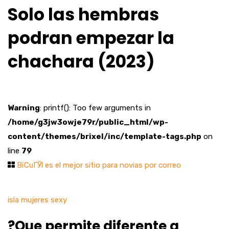
Solo las hembras
podran empezar la
chachara (2023)
Warning
: printf(): Too few arguments in
/home/g3jw3owje79r/public_html/wp-
content/themes/brixel/inc/template-tags.php
on
line
79
ВїCuГЎl es el mejor sitio para novias por correo
isla mujeres sexy
?Que permite diferente a