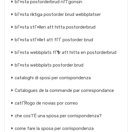
bГ¤sta postorderbrud nГҐgonsin
bГ¤sta riktiga postorder brud webbplatser
bГ¤sta stГ¤llen att hitta postorderbrud
bГ¤sta stГ¤llet att fГҐ postorder brud
bГ¤sta webbplats fГ¶r att hitta en postorderbrud
bГ¤sta webbplats postorder brud
cataloghi di sposi per corrispondenza
Catalogues de la commande par correspondance
catГЎlogo de novias por correo
che cos'ГЁ una sposa per corrispondenza?
come fare la sposa per corrispondenza