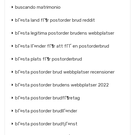
buscando matrimonio
bГ¤sta land fГ¶r postorder brud reddit
bГ¤sta legitima postorder brudens webbplatser
bГ¤sta lГ¤nder fГ¶r att fГҐ en postorderbrud
bГ¤sta plats fГ¶r postorderbrud
bГ¤sta postorder brud webbplatser recensioner
bГ¤sta postorder brudens webbplatser 2022
bГ¤sta postorder brudfГ¶retag
bГ¤sta postorder brudlГ¤nder
bГ¤sta postorder brudtjГ¤nst