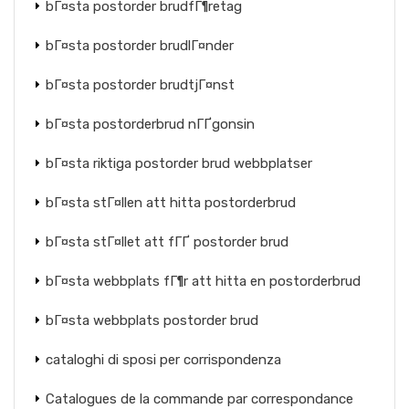
bГ¤sta postorder brudfГ¶retag
bГ¤sta postorder brudlГ¤nder
bГ¤sta postorder brudtjГ¤nst
bГ¤sta postorderbrud nГҐgonsin
bГ¤sta riktiga postorder brud webbplatser
bГ¤sta stГ¤llen att hitta postorderbrud
bГ¤sta stГ¤llet att fГҐ postorder brud
bГ¤sta webbplats fГ¶r att hitta en postorderbrud
bГ¤sta webbplats postorder brud
cataloghi di sposi per corrispondenza
Catalogues de la commande par correspondance