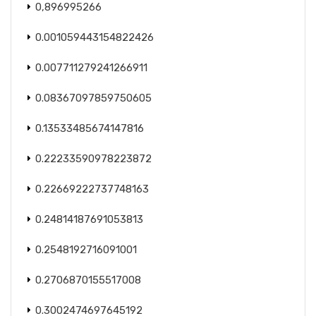
0,896995266
0.001059443154822426
0.007711279241266911
0.08367097859750605
0.13533485674147816
0.22233590978223872
0.22669222737748163
0.24814187691053813
0.2548192716091001
0.2706870155517008
0.3002474697645192