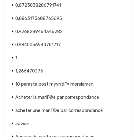
0.8723038286791741
0.8863175688765695
0.9268289464346282
0.9840056944751717
1
1,266470375
10 parasta postimyyntiГ¤ morsiamen
Acheter la mariГ©e par correspondance
acheter une mariГ©e par correspondance
advice
Agence de vente par correspondance