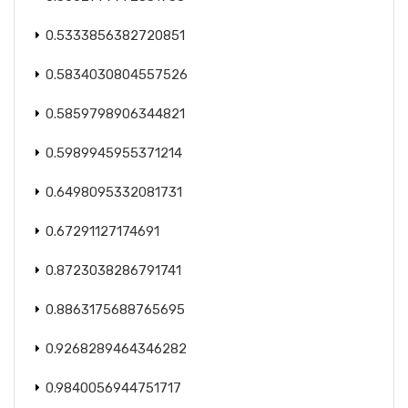
0.5333856382720851
0.5834030804557526
0.5859798906344821
0.5989945955371214
0.6498095332081731
0.67291127174691
0.8723038286791741
0.8863175688765695
0.9268289464346282
0.9840056944751717