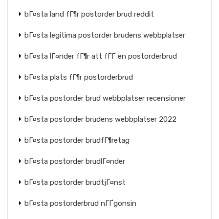
bГ¤sta land fГ¶r postorder brud reddit
bГ¤sta legitima postorder brudens webbplatser
bГ¤sta lГ¤nder fГ¶r att fГҐ en postorderbrud
bГ¤sta plats fГ¶r postorderbrud
bГ¤sta postorder brud webbplatser recensioner
bГ¤sta postorder brudens webbplatser 2022
bГ¤sta postorder brudfГ¶retag
bГ¤sta postorder brudlГ¤nder
bГ¤sta postorder brudtjГ¤nst
bГ¤sta postorderbrud nГҐgonsin