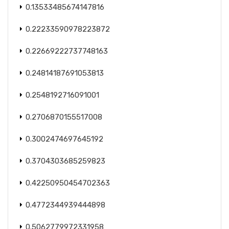
0.13533485674147816
0.22233590978223872
0.22669222737748163
0.24814187691053813
0.2548192716091001
0.2706870155517008
0.3002474697645192
0.3704303685259823
0.42250950454702363
0.4772344939444898
0.5062779972331958