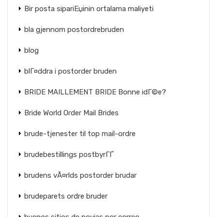
Bir posta sipariЕџinin ortalama maliyeti
bla gjennom postordrebruden
blog
blГ¤ddra i postorder bruden
BRIDE MAILLEMENT BRIDE Bonne idГ©e?
Bride World Order Mail Brides
brude-tjenester til top mail-ordre
brudebestillings postbyrГҐ
brudens vÃ¤rlds postorder brudar
brudeparets ordre bruder