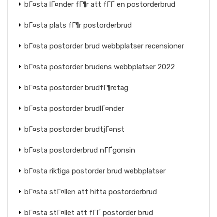
bГ¤sta lГ¤nder fГ¶r att fГҐ en postorderbrud
bГ¤sta plats fГ¶r postorderbrud
bГ¤sta postorder brud webbplatser recensioner
bГ¤sta postorder brudens webbplatser 2022
bГ¤sta postorder brudfГ¶retag
bГ¤sta postorder brudlГ¤nder
bГ¤sta postorder brudtjГ¤nst
bГ¤sta postorderbrud nГҐgonsin
bГ¤sta riktiga postorder brud webbplatser
bГ¤sta stГ¤llen att hitta postorderbrud
bГ¤sta stГ¤llet att fГҐ postorder brud