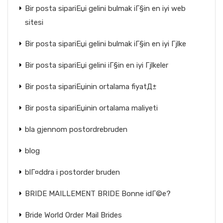
Bir posta sipariЕџi gelini bulmak iГ§in en iyi web
sitesi
Bir posta sipariЕџi gelini bulmak iГ§in en iyi Гјlke
Bir posta sipariЕџi gelini iГ§in en iyi Гјlkeler
Bir posta sipariЕџinin ortalama fiyatД±
Bir posta sipariЕџinin ortalama maliyeti
bla gjennom postordrebruden
blog
blГ¤ddra i postorder bruden
BRIDE MAILLEMENT BRIDE Bonne idГ©e?
Bride World Order Mail Brides