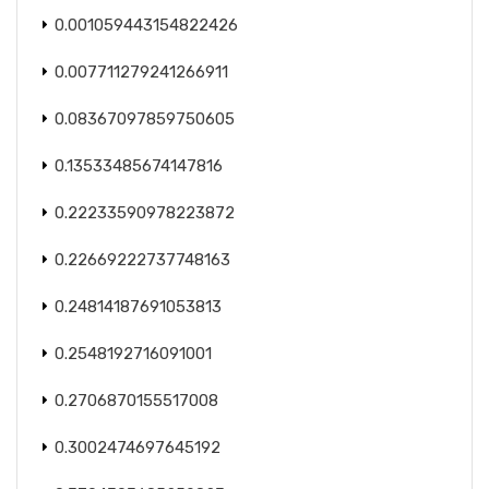
0.001059443154822426
0.007711279241266911
0.08367097859750605
0.13533485674147816
0.22233590978223872
0.22669222737748163
0.24814187691053813
0.2548192716091001
0.2706870155517008
0.3002474697645192