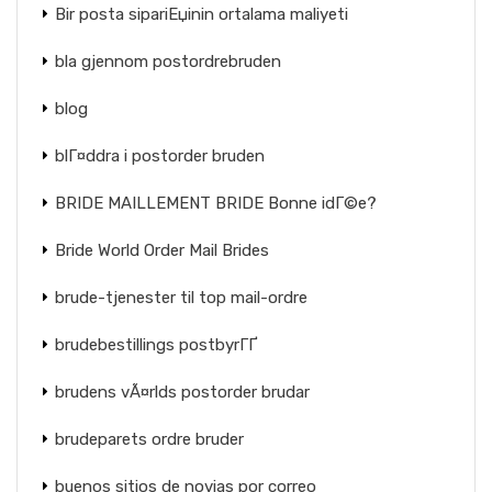
Bir posta sipariЕџinin ortalama maliyeti
bla gjennom postordrebruden
blog
blГ¤ddra i postorder bruden
BRIDE MAILLEMENT BRIDE Bonne idГ©e?
Bride World Order Mail Brides
brude-tjenester til top mail-ordre
brudebestillings postbyrГҐ
brudens vÃ¤rlds postorder brudar
brudeparets ordre bruder
buenos sitios de novias por correo