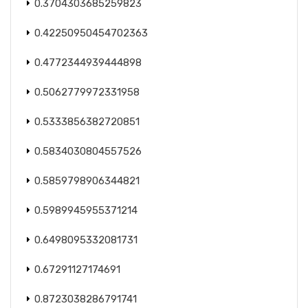
0.3704303685259823
0.42250950454702363
0.4772344939444898
0.5062779972331958
0.5333856382720851
0.5834030804557526
0.5859798906344821
0.5989945955371214
0.6498095332081731
0.67291127174691
0.8723038286791741