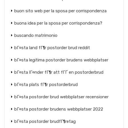
buon sito web per la sposa per corrispondenza
buona idea per la sposa per corrispondenza?
buscando matrimonio
bГ¤sta land fГ¶r postorder brud reddit
bГ¤sta legitima postorder brudens webbplatser
bГ¤sta lГ¤nder fГ¶r att fГҐ en postorderbrud
bГ¤sta plats fГ¶r postorderbrud
bГ¤sta postorder brud webbplatser recensioner
bГ¤sta postorder brudens webbplatser 2022
bГ¤sta postorder brudfГ¶retag