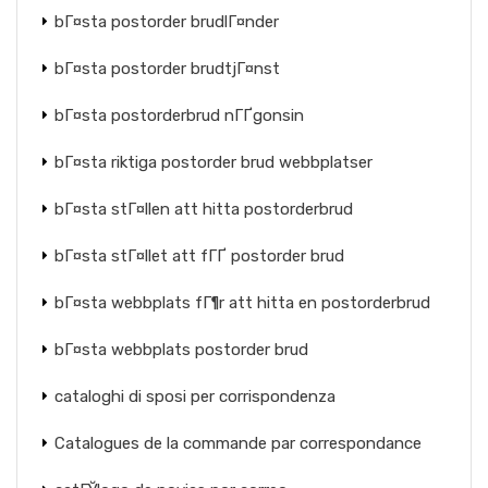
bГ¤sta postorder brudlГ¤nder
bГ¤sta postorder brudtjГ¤nst
bГ¤sta postorderbrud nГҐgonsin
bГ¤sta riktiga postorder brud webbplatser
bГ¤sta stГ¤llen att hitta postorderbrud
bГ¤sta stГ¤llet att fГҐ postorder brud
bГ¤sta webbplats fГ¶r att hitta en postorderbrud
bГ¤sta webbplats postorder brud
cataloghi di sposi per corrispondenza
Catalogues de la commande par correspondance