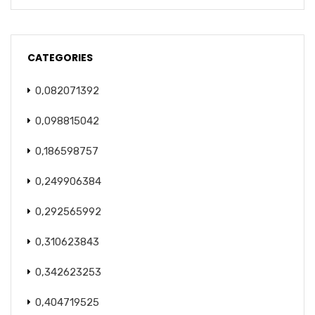
CATEGORIES
0,082071392
0,098815042
0,186598757
0,249906384
0,292565992
0,310623843
0,342623253
0,404719525