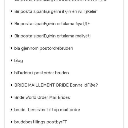
Bir posta sipariЕџi gelini iГ§in en iyi Гјlkeler
Bir posta sipariЕџinin ortalama fiyatД±
Bir posta sipariЕџinin ortalama maliyeti
bla gjennom postordrebruden
blog
blГ¤ddra i postorder bruden
BRIDE MAILLEMENT BRIDE Bonne idГ©e?
Bride World Order Mail Brides
brude-tjenester til top mail-ordre
brudebestillings postbyrГҐ