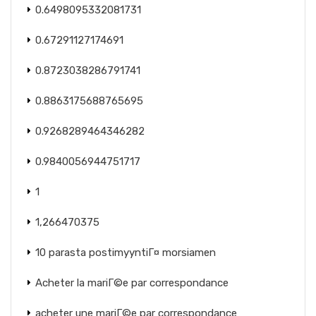
0.6498095332081731
0.67291127174691
0.8723038286791741
0.8863175688765695
0.9268289464346282
0.9840056944751717
1
1,266470375
10 parasta postimyyntiГ¤ morsiamen
Acheter la mariГ©e par correspondance
acheter une mariГ©e par correspondance