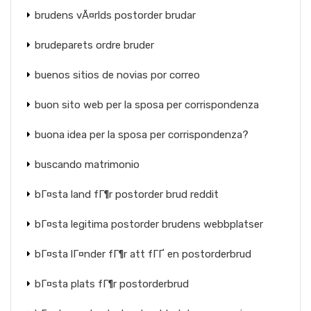
brudens vÃ¤rlds postorder brudar
brudeparets ordre bruder
buenos sitios de novias por correo
buon sito web per la sposa per corrispondenza
buona idea per la sposa per corrispondenza?
buscando matrimonio
bГ¤sta land fГ¶r postorder brud reddit
bГ¤sta legitima postorder brudens webbplatser
bГ¤sta lГ¤nder fГ¶r att fГҐ en postorderbrud
bГ¤sta plats fГ¶r postorderbrud