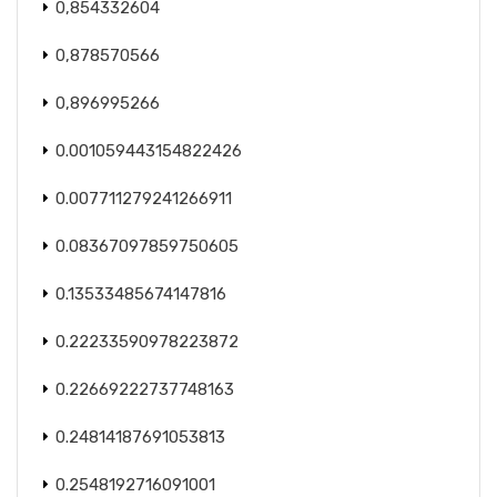
0,854332604
0,878570566
0,896995266
0.001059443154822426
0.007711279241266911
0.08367097859750605
0.13533485674147816
0.22233590978223872
0.22669222737748163
0.24814187691053813
0.2548192716091001