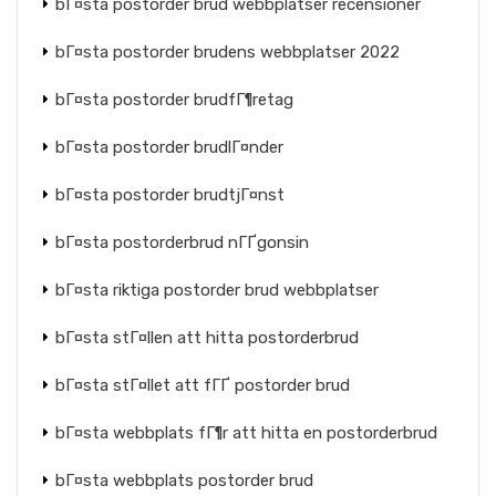
bГ¤sta postorder brud webbplatser recensioner
bГ¤sta postorder brudens webbplatser 2022
bГ¤sta postorder brudfГ¶retag
bГ¤sta postorder brudlГ¤nder
bГ¤sta postorder brudtjГ¤nst
bГ¤sta postorderbrud nГҐgonsin
bГ¤sta riktiga postorder brud webbplatser
bГ¤sta stГ¤llen att hitta postorderbrud
bГ¤sta stГ¤llet att fГҐ postorder brud
bГ¤sta webbplats fГ¶r att hitta en postorderbrud
bГ¤sta webbplats postorder brud