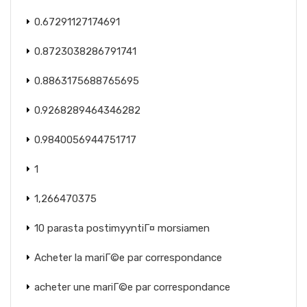
0.67291127174691
0.8723038286791741
0.8863175688765695
0.9268289464346282
0.9840056944751717
1
1,266470375
10 parasta postimyyntiГ¤ morsiamen
Acheter la mariГ©e par correspondance
acheter une mariГ©e par correspondance