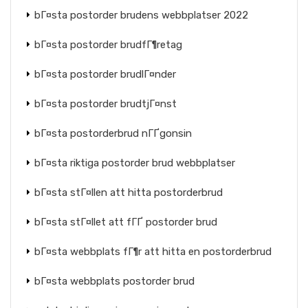
bГ¤sta postorder brudens webbplatser 2022
bГ¤sta postorder brudfГ¶retag
bГ¤sta postorder brudlГ¤nder
bГ¤sta postorder brudtjГ¤nst
bГ¤sta postorderbrud nГҐgonsin
bГ¤sta riktiga postorder brud webbplatser
bГ¤sta stГ¤llen att hitta postorderbrud
bГ¤sta stГ¤llet att fГҐ postorder brud
bГ¤sta webbplats fГ¶r att hitta en postorderbrud
bГ¤sta webbplats postorder brud