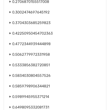
0.2706870155517008
0.3002474697645192
0.3704303685259823
0.42250950454702363
0.4772344939444898
0.5062779972331958
0.5333856382720851
0.5834030804557526
0.5859798906344821
0.5989945955371214
0.6498095332081731