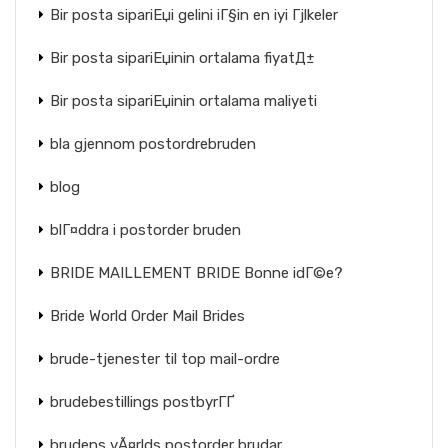
Bir posta sipariЕџi gelini iГ§in en iyi Гјlkeler
Bir posta sipariЕџinin ortalama fiyatД±
Bir posta sipariЕџinin ortalama maliyeti
bla gjennom postordrebruden
blog
blГ¤ddra i postorder bruden
BRIDE MAILLEMENT BRIDE Bonne idГ©e?
Bride World Order Mail Brides
brude-tjenester til top mail-ordre
brudebestillings postbyrГҐ
brudens vÃ¤rlds postorder brudar