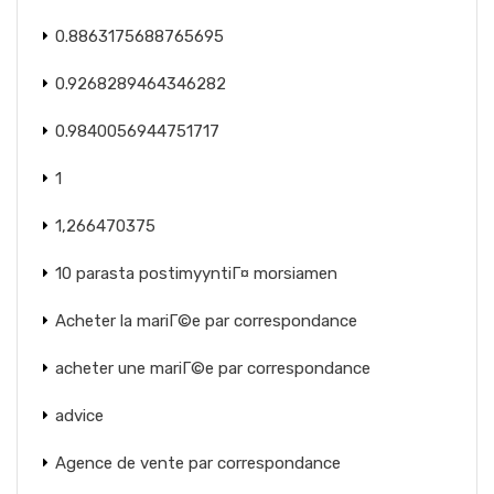
0.8863175688765695
0.9268289464346282
0.9840056944751717
1
1,266470375
10 parasta postimyyntiГ¤ morsiamen
Acheter la mariГ©e par correspondance
acheter une mariГ©e par correspondance
advice
Agence de vente par correspondance