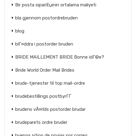
Bir posta sipariЕџinin ortalama maliyeti
bla gjennom postordrebruden
blog
blГ¤ddra i postorder bruden
BRIDE MAILLEMENT BRIDE Bonne idГ©e?
Bride World Order Mail Brides
brude-tjenester til top mail-ordre
brudebestillings postbyrГҐ
brudens vÃ¤rlds postorder brudar
brudeparets ordre bruder
buenos sitios de novias por correo