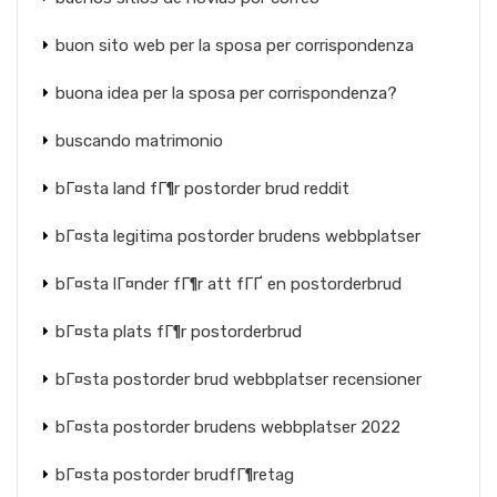
buon sito web per la sposa per corrispondenza
buona idea per la sposa per corrispondenza?
buscando matrimonio
bГ¤sta land fГ¶r postorder brud reddit
bГ¤sta legitima postorder brudens webbplatser
bГ¤sta lГ¤nder fГ¶r att fГҐ en postorderbrud
bГ¤sta plats fГ¶r postorderbrud
bГ¤sta postorder brud webbplatser recensioner
bГ¤sta postorder brudens webbplatser 2022
bГ¤sta postorder brudfГ¶retag