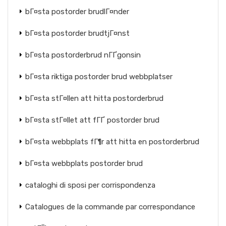
bГ¤sta postorder brudlГ¤nder
bГ¤sta postorder brudtjГ¤nst
bГ¤sta postorderbrud nГҐgonsin
bГ¤sta riktiga postorder brud webbplatser
bГ¤sta stГ¤llen att hitta postorderbrud
bГ¤sta stГ¤llet att fГҐ postorder brud
bГ¤sta webbplats fГ¶r att hitta en postorderbrud
bГ¤sta webbplats postorder brud
cataloghi di sposi per corrispondenza
Catalogues de la commande par correspondance