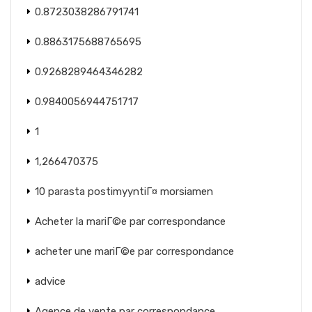
0.8723038286791741
0.8863175688765695
0.9268289464346282
0.9840056944751717
1
1,266470375
10 parasta postimyyntiГ¤ morsiamen
Acheter la mariГ©e par correspondance
acheter une mariГ©e par correspondance
advice
Agence de vente par correspondance