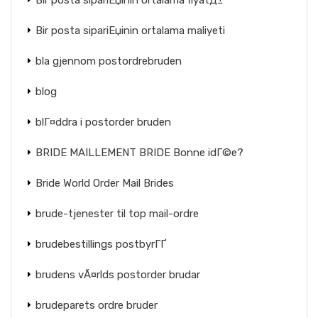
Bir posta sipariЕџinin ortalama fiyatД±
Bir posta sipariЕџinin ortalama maliyeti
bla gjennom postordrebruden
blog
blГ¤ddra i postorder bruden
BRIDE MAILLEMENT BRIDE Bonne idГ©e?
Bride World Order Mail Brides
brude-tjenester til top mail-ordre
brudebestillings postbyrГҐ
brudens vÃ¤rlds postorder brudar
brudeparets ordre bruder