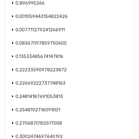
0,896995266
0.001059443154822426
0.007711279241266911
0.08367097859750605
0.13533485674147816
0.22233590978223872
0.22669222737748163
0.24814187691053813
0.2548192716091001
0.2706870155517008
0.3002474697645192