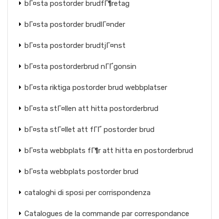
bГ¤sta postorder brudfГ¶retag
bГ¤sta postorder brudlГ¤nder
bГ¤sta postorder brudtjГ¤nst
bГ¤sta postorderbrud nГҐgonsin
bГ¤sta riktiga postorder brud webbplatser
bГ¤sta stГ¤llen att hitta postorderbrud
bГ¤sta stГ¤llet att fГҐ postorder brud
bГ¤sta webbplats fГ¶r att hitta en postorderbrud
bГ¤sta webbplats postorder brud
cataloghi di sposi per corrispondenza
Catalogues de la commande par correspondance