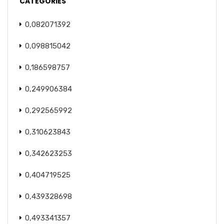
CATEGORIES
0,082071392
0,098815042
0,186598757
0,249906384
0,292565992
0,310623843
0,342623253
0,404719525
0,439328698
0,493341357