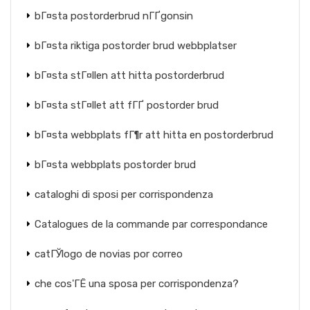
bГ¤sta postorderbrud nГҐgonsin
bГ¤sta riktiga postorder brud webbplatser
bГ¤sta stГ¤llen att hitta postorderbrud
bГ¤sta stГ¤llet att fГҐ postorder brud
bГ¤sta webbplats fГ¶r att hitta en postorderbrud
bГ¤sta webbplats postorder brud
cataloghi di sposi per corrispondenza
Catalogues de la commande par correspondance
catГЎlogo de novias por correo
che cos'ГЁ una sposa per corrispondenza?