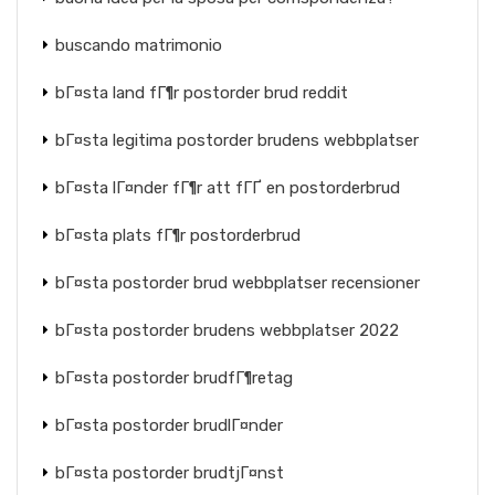
buscando matrimonio
bГ¤sta land fГ¶r postorder brud reddit
bГ¤sta legitima postorder brudens webbplatser
bГ¤sta lГ¤nder fГ¶r att fГҐ en postorderbrud
bГ¤sta plats fГ¶r postorderbrud
bГ¤sta postorder brud webbplatser recensioner
bГ¤sta postorder brudens webbplatser 2022
bГ¤sta postorder brudfГ¶retag
bГ¤sta postorder brudlГ¤nder
bГ¤sta postorder brudtjГ¤nst