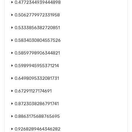
0.4772344939444898
0.5062779972331958
0.5333856382720851
0.5834030804557526
0.5859798906344821
0.5989945955371214
0.6498095332081731
0.67291127174691
0.8723038286791741
0.8863175688765695
0.9268289464346282