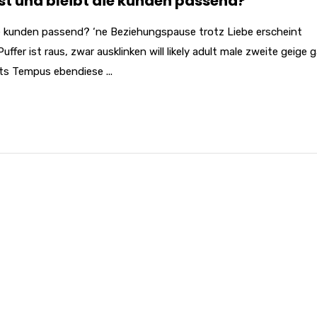
st und bleibt die kunden passend?
ie kunden passend? ‘ne Beziehungspause trotz Liebe erscheint
fer ist raus, zwar ausklinken will likely adult male zweite geige g
ts Tempus ebendiese ...