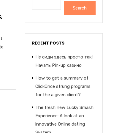
Search
&
et
RECENT POSTS
te
Не сиди здесь просто так!
Начать Pin-up казино
How to get a summary of
ClickOnce strung programs
for the a given client?
The fresh new Lucky Smash
Experience: A look at an
innovative Online dating
System