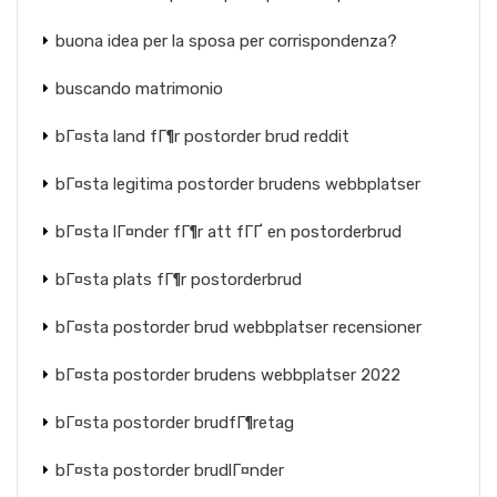
buona idea per la sposa per corrispondenza?
buscando matrimonio
bГ¤sta land fГ¶r postorder brud reddit
bГ¤sta legitima postorder brudens webbplatser
bГ¤sta lГ¤nder fГ¶r att fГҐ en postorderbrud
bГ¤sta plats fГ¶r postorderbrud
bГ¤sta postorder brud webbplatser recensioner
bГ¤sta postorder brudens webbplatser 2022
bГ¤sta postorder brudfГ¶retag
bГ¤sta postorder brudlГ¤nder