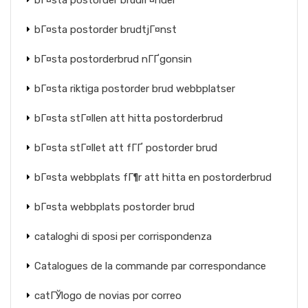
bГ¤sta postorder brudlГ¤nder
bГ¤sta postorder brudtjГ¤nst
bГ¤sta postorderbrud nГҐgonsin
bГ¤sta riktiga postorder brud webbplatser
bГ¤sta stГ¤llen att hitta postorderbrud
bГ¤sta stГ¤llet att fГҐ postorder brud
bГ¤sta webbplats fГ¶r att hitta en postorderbrud
bГ¤sta webbplats postorder brud
cataloghi di sposi per corrispondenza
Catalogues de la commande par correspondance
catГЎlogo de novias por correo