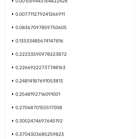
0.001059443154822426
0.007711279241266911
0.08367097859750605
0.13533485674147816
0.22233590978223872
0.22669222737748163
0.24814187691053813
0.2548192716091001
0.2706870155517008
0.3002474697645192
0.3704303685259823