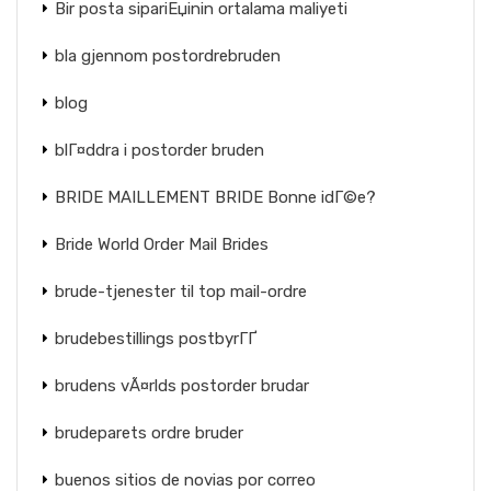
Bir posta sipariЕџinin ortalama maliyeti
bla gjennom postordrebruden
blog
blГ¤ddra i postorder bruden
BRIDE MAILLEMENT BRIDE Bonne idГ©e?
Bride World Order Mail Brides
brude-tjenester til top mail-ordre
brudebestillings postbyrГҐ
brudens vÃ¤rlds postorder brudar
brudeparets ordre bruder
buenos sitios de novias por correo