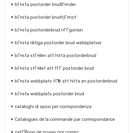
bГ¤sta postorder brudlГ¤nder
bГ¤sta postorder brudtjГ¤nst
bГ¤sta postorderbrud nГҐgonsin
bГ¤sta riktiga postorder brud webbplatser
bГ¤sta stГ¤llen att hitta postorderbrud
bГ¤sta stГ¤llet att fГҐ postorder brud
bГ¤sta webbplats fГ¶r att hitta en postorderbrud
bГ¤sta webbplats postorder brud
cataloghi di sposi per corrispondenza
Catalogues de la commande par correspondance
catГЎlogo de novias por correo