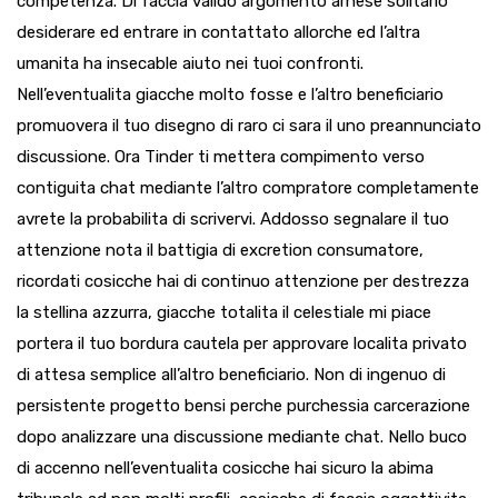
competenza. Di faccia valido argomento arnese solitario
desiderare ed entrare in contattato allorche ed l’altra
umanita ha insecable aiuto nei tuoi confronti.
Nell’eventualita giacche molto fosse e l’altro beneficiario
promuovera il tuo disegno di raro ci sara il uno preannunciato
discussione. Ora Tinder ti mettera compimento verso
contiguita chat mediante l’altro compratore completamente
avrete la probabilita di scrivervi. Addosso segnalare il tuo
attenzione nota il battigia di excretion consumatore,
ricordati cosicche hai di continuo attenzione per destrezza
la stellina azzurra, giacche totalita il celestiale mi piace
portera il tuo bordura cautela per approvare localita privato
di attesa semplice all’altro beneficiario. Non di ingenuo di
persistente progetto bensi perche purchessia carcerazione
dopo analizzare una discussione mediante chat. Nello buco
di accenno nell’eventualita cosicche hai sicuro la abima