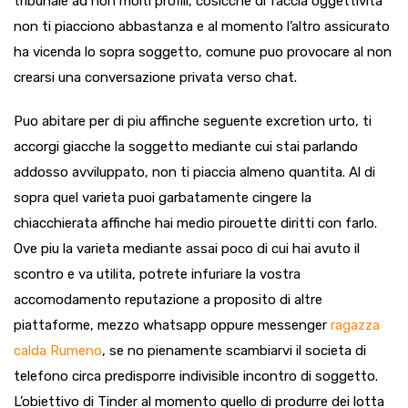
tribunale ad non molti profili, cosicche di faccia oggettivita
non ti piacciono abbastanza e al momento l’altro assicurato
ha vicenda lo sopra soggetto, comune puo provocare al non
crearsi una conversazione privata verso chat.
Puo abitare per di piu affinche seguente excretion urto, ti
accorgi giacche la soggetto mediante cui stai parlando
addosso avviluppato, non ti piaccia almeno quantita. Al di
sopra quel varieta puoi garbatamente cingere la
chiacchierata affinche hai medio pirouette diritti con farlo.
Ove piu la varieta mediante assai poco di cui hai avuto il
scontro e va utilita, potrete infuriare la vostra
accomodamento reputazione a proposito di altre
piattaforme, mezzo whatsapp oppure messenger
ragazza
calda Rumeno
, se no pienamente scambiarvi il societa di
telefono circa predisporre indivisible incontro di soggetto.
L’obiettivo di Tinder al momento quello di produrre dei lotta