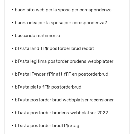
buon sito web per la sposa per corrispondenza
buona idea per la sposa per corrispondenza?
buscando matrimonio
bГ¤sta land fГ¶r postorder brud reddit
bГ¤sta legitima postorder brudens webbplatser
bГ¤sta lГ¤nder fГ¶r att fГҐ en postorderbrud
bГ¤sta plats fГ¶r postorderbrud
bГ¤sta postorder brud webbplatser recensioner
bГ¤sta postorder brudens webbplatser 2022
bГ¤sta postorder brudfГ¶retag