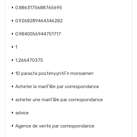
0.8863175688765695
0.9268289464346282
0.9840056944751717
1
1,266470375
10 parasta postimyyntiГ¤ morsiamen
Acheter la mariГ©e par correspondance
acheter une mariГ©e par correspondance
advice
Agence de vente par correspondance