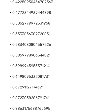
0.42250950454702363
0.4772344939444898
0.5062779972331958
0.5333856382720851
0.5834030804557526
0.5859798906344821
0.5989945955371214
0.6498095332081731
0.67291127174691
0.8723038286791741
0.8863175688765695