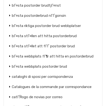
bГ¤sta postorder brudtjГ¤nst
bГ¤sta postorderbrud nГҐgonsin
bГ¤sta riktiga postorder brud webbplatser
bГ¤sta stГ¤llen att hitta postorderbrud
bГ¤sta stГ¤llet att fГҐ postorder brud
bГ¤sta webbplats fГ¶r att hitta en postorderbrud
bГ¤sta webbplats postorder brud
cataloghi di sposi per corrispondenza
Catalogues de la commande par correspondance
catГЎlogo de novias por correo