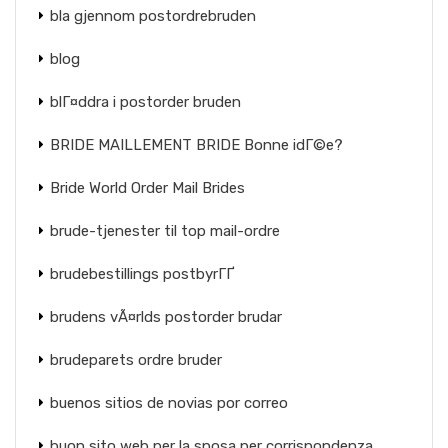
bla gjennom postordrebruden
blog
blГ¤ddra i postorder bruden
BRIDE MAILLEMENT BRIDE Bonne idГ©e?
Bride World Order Mail Brides
brude-tjenester til top mail-ordre
brudebestillings postbyrГҐ
brudens vÃ¤rlds postorder brudar
brudeparets ordre bruder
buenos sitios de novias por correo
buon sito web per la sposa per corrispondenza