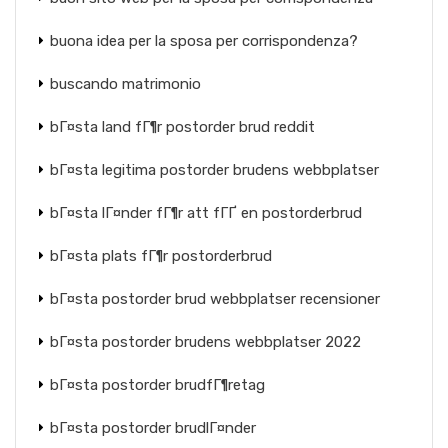
buona idea per la sposa per corrispondenza?
buscando matrimonio
bГ¤sta land fГ¶r postorder brud reddit
bГ¤sta legitima postorder brudens webbplatser
bГ¤sta lГ¤nder fГ¶r att fГҐ en postorderbrud
bГ¤sta plats fГ¶r postorderbrud
bГ¤sta postorder brud webbplatser recensioner
bГ¤sta postorder brudens webbplatser 2022
bГ¤sta postorder brudfГ¶retag
bГ¤sta postorder brudlГ¤nder