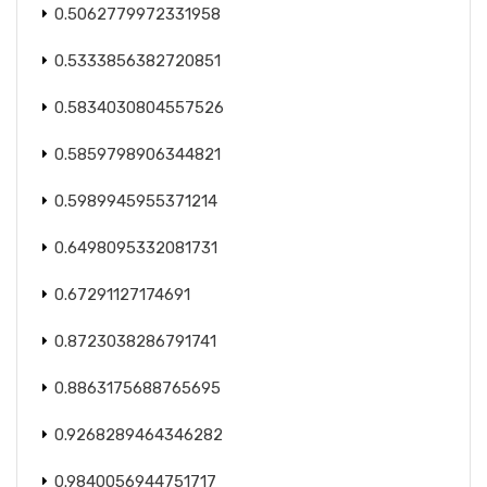
0.5062779972331958
0.5333856382720851
0.5834030804557526
0.5859798906344821
0.5989945955371214
0.6498095332081731
0.67291127174691
0.8723038286791741
0.8863175688765695
0.9268289464346282
0.9840056944751717