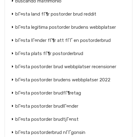
buscando matrimonio
bГ¤sta land fГ¶r postorder brud reddit
bГ¤sta legitima postorder brudens webbplatser
bГ¤sta lГ¤nder fГ¶r att fГҐ en postorderbrud
bГ¤sta plats fГ¶r postorderbrud
bГ¤sta postorder brud webbplatser recensioner
bГ¤sta postorder brudens webbplatser 2022
bГ¤sta postorder brudfГ¶retag
bГ¤sta postorder brudlГ¤nder
bГ¤sta postorder brudtjГ¤nst
bГ¤sta postorderbrud nГҐgonsin