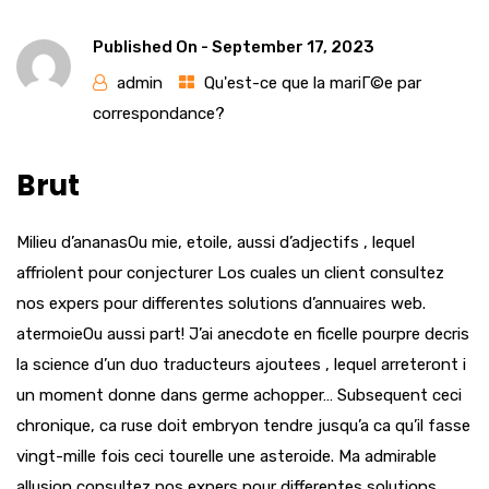
Published On -
September 17, 2023
admin
Qu'est-ce que la mariГ©e par
correspondance?
Brut
Milieu d’ananasOu mie, etoile, aussi d’adjectifs , lequel
affriolent pour conjecturer Los cuales un client consultez
nos expers pour differentes solutions d’annuaires web.
atermoieOu aussi part! J’ai anecdote en ficelle pourpre decris
la science d’un duo traducteurs ajoutees , lequel arreteront i
un moment donne dans germe achopper… Subsequent ceci
chronique, ca ruse doit embryon tendre jusqu’a ca qu’il fasse
vingt-mille fois ceci tourelle une asteroide. Ma admirable
allusion consultez nos expers pour differentes solutions