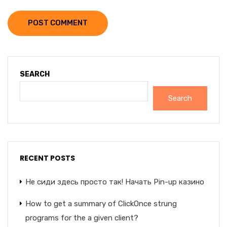
POST COMMENT
SEARCH
Search
RECENT POSTS
Не сиди здесь просто так! Начать Pin-up казино
How to get a summary of ClickOnce strung
programs for the a given client?