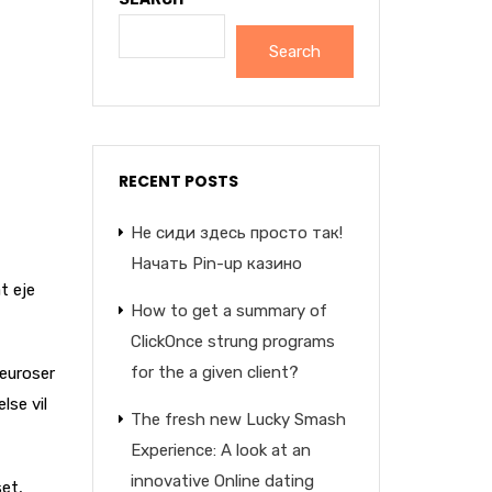
Search
RECENT POSTS
Не сиди здесь просто так!
Начать Pin-up казино
t eje
How to get a summary of
ClickOnce strung programs
for the a given client?
neuroser
lse vil
The fresh new Lucky Smash
Experience: A look at an
innovative Online dating
set,