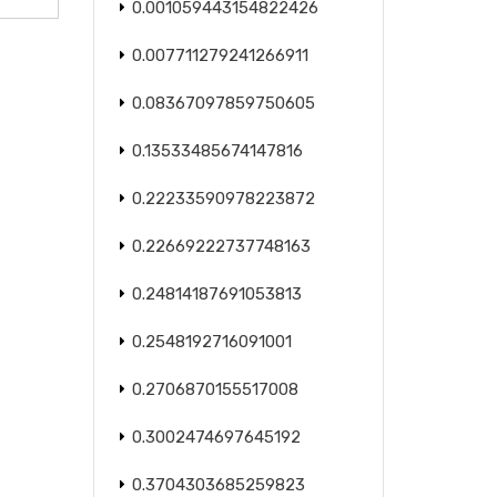
0.001059443154822426
0.007711279241266911
0.08367097859750605
0.13533485674147816
0.22233590978223872
0.22669222737748163
0.24814187691053813
0.2548192716091001
0.2706870155517008
0.3002474697645192
0.3704303685259823