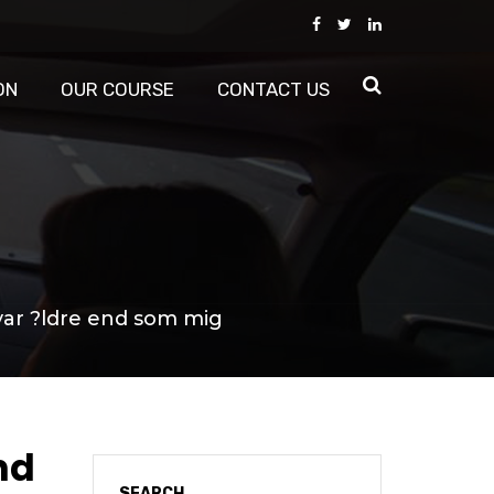
ON
OUR COURSE
CONTACT US
 var ?ldre end som mig
nd
SEARCH