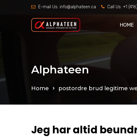
E-mail Us:
info@alphateen.ca
Call Us:
+1 (41
HOME
Alphateen
Home
postordre brud legitime w
Jeg har altid beundr