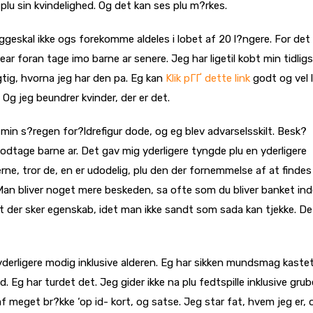
 plu sin kvindelighed. Og det kan ses plu m?rkes.
?ggeskal ikke ogs forekomme aldeles i lobet af 20 l?ngere. For det
wear foran tage imo barne ar senere. Jeg har ligetil kobt min tidlig
gtig, hvorna jeg har den pa. Eg kan
Klik pГҐ dette link
godt og vel l
Og jeg beundrer kvinder, der er det.
, min s?regen for?ldrefigur dode, og eg blev advarselsskilt. Besk?
odtage barne ar. Det gav mig yderligere tyngde plu en yderligere
20’erne, tror de, en er udodelig, plu den der fornemmelse af at findes
an bliver noget mere beskeden, sa ofte som du bliver banket in
at der sker egenskab, idet man ikke sandt som sada kan tjekke. Det
derligere modig inklusive alderen. Eg har sikken mundsmag kaste
Eg har turdet det. Jeg gider ikke na plu fedtspille inklusive grub
t af meget br?kke ‘op id- kort, og satse. Jeg star fat, hvem jeg er, 