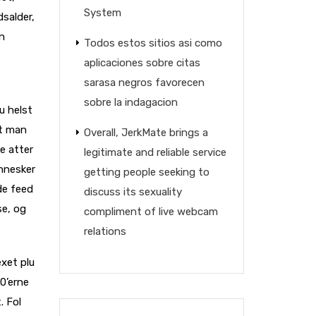
System
salder,
an
Todos estos sitios asi­ como
aplicaciones sobre citas
sarasa negros favorecen
s
sobre la indagacion
u helst
at man
Overall, JerkMate brings a
e atter
legitimate and reliable service
ennesker
getting people seeking to
ede feed
discuss its sexuality
se, og
compliment of live webcam
relations
exet plu
50’erne
. Fol