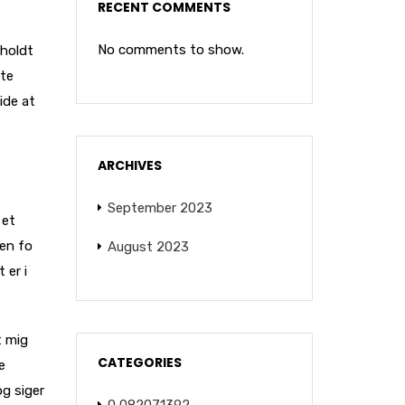
RECENT COMMENTS
No comments to show.
 holdt
ste
ide at
ARCHIVES
September 2023
 et
den fo
August 2023
 er i
t mig
CATEGORIES
e
og siger