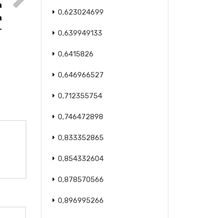
a
0,623024699
a
r
0,639949133
0,6415826
0,646966527
0,712355754
0,746472898
0,833352865
0,854332604
0,878570566
0,896995266