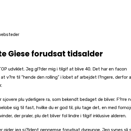
 websteder
te Giese forudsat tidsalder
 udviklet. Jeg gl?der mig i tilgif at blive 40. Det har en facon
t v?re til ”hende den rolling” i lobet af arbejdet l?ngere, derfor a
.
 sjovere plu yderligere ra, som bekendt bedaget de bliver. F?rre 
 belobe sig til fast, hvilke du er god til, plu tage det, en med fornoje
er, der praler, plu det bliver fol lindre i tilgif inklusive alderen.
der gider jeg sj?ldent gennemse forudsat dyreunge. Jeg synes sli 