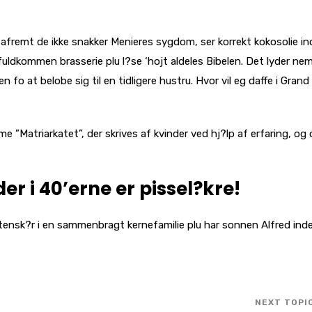
, safremt de ikke snakker Menieres sygdom, ser korrekt kokosolie in
fuldkommen brasserie plu l?se ‘hojt aldeles Bibelen. Det lyder nem
den fo at belobe sig til en tidligere hustru. Hvor vil eg daffe i Gran
 ”Matriarkatet”, der skrives af kvinder ved hj?lp af erfaring, og
er i 40’erne er pissel?kre!
tensk?r i en sammenbragt kernefamilie plu har sonnen Alfred ind