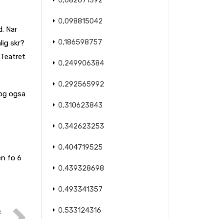
0,082071392
0,098815042
d. Nar
0,186598757
lig skr?
d Teatret
0,249906384
0,292565992
 og ogsa
0,310623843
0,342623253
0,404719525
en fo 6
0,439328698
0,493341357
0,533124316