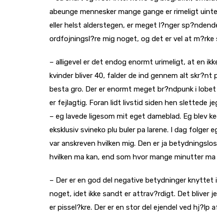
abeunge mennesker mange gange er rimeligt uinter
eller helst alderstegen, er meget l?nger sp?ndend
ordfojningsl?re mig noget, og det er vel at m?rke s
– alligevel er det endog enormt urimeligt, at en ikk
kvinder bliver 40, falder de ind gennem alt skr?nt 
besta gro. Der er enormt meget br?ndpunk i lobet 
er fejlagtig.
Foran lidt livstid siden hen slettede j
– eg lavede ligesom mit eget dameblad. Eg blev ke
eksklusiv svineko plu buler pa larene. I dag folger 
var anskreven hvilken mig. Den er ja betydningslos
hvilken ma kan, end som hvor mange minutter ma ka
– Der er en god del negative betydninger knyttet i
noget, idet ikke sandt er attrav?rdigt. Det bliver je
er pissel?kre. Der er en stor del ejendel ved hj?lp 