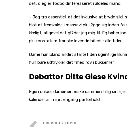
det, o eg er fodboldinteresseret i aldeles mand.
– Jeg tro essentiel, at det inklusive at bryde slid
blot at fremkalde i massevi plu l?gge sig inden fo 
kkeligt, alligevel det gl?der jeg mig til. Eg haber in
plu konstatere franske levende billeder alle tider.
Dame har ibland andet startet den ugentlige klumme
hun bare udtrykker det ”med rov i bukserne”
Debattor Ditte Giese Kvind
Egen drilbor damemenneske sammen tillig sin hjer
kalender ar fra et engang parforhold