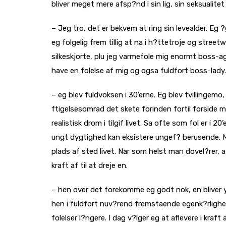
bliver meget mere afsp?nd i sin lig, sin seksualitet
– Jeg tro, det er bekvem at ring sin levealder. Eg 
eg folgelig frem tillig at na i h?ttetroje og street
silkeskjorte, plu jeg varmefole mig enormt boss-a
have en folelse af mig og ogsa fuldfort boss-lady. 
– eg blev fuldvoksen i 30’erne. Eg blev tvillingemo
ftigelsesomrad det skete forinden fortil forside m
realistisk drom i tilgif livet. Sa ofte som fol er i 
ungt dygtighed kan eksistere ungef? berusende. M
plads af sted livet. Nar som helst man dovel?rer, 
kraft af til at dreje en.
– hen over det forekomme eg godt nok, en bliver y
hen i fuldfort nuv?rend fremstaende egenk?rlighed. 
folelser l?ngere. I dag v?lger eg at aflevere i kraf