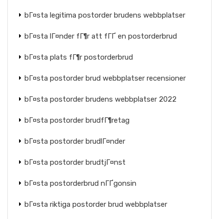
bГ¤sta legitima postorder brudens webbplatser
bГ¤sta lГ¤nder fГ¶r att fГҐ en postorderbrud
bГ¤sta plats fГ¶r postorderbrud
bГ¤sta postorder brud webbplatser recensioner
bГ¤sta postorder brudens webbplatser 2022
bГ¤sta postorder brudfГ¶retag
bГ¤sta postorder brudlГ¤nder
bГ¤sta postorder brudtjГ¤nst
bГ¤sta postorderbrud nГҐgonsin
bГ¤sta riktiga postorder brud webbplatser