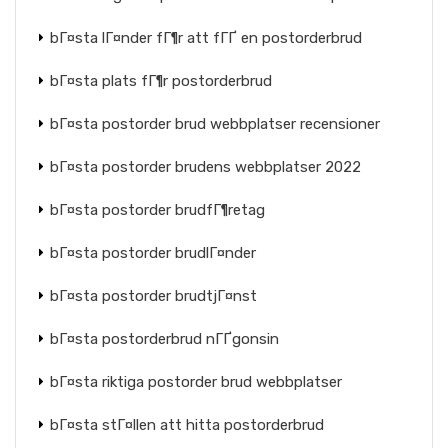
bГ¤sta lГ¤nder fГ¶r att fГҐ en postorderbrud
bГ¤sta plats fГ¶r postorderbrud
bГ¤sta postorder brud webbplatser recensioner
bГ¤sta postorder brudens webbplatser 2022
bГ¤sta postorder brudfГ¶retag
bГ¤sta postorder brudlГ¤nder
bГ¤sta postorder brudtjГ¤nst
bГ¤sta postorderbrud nГҐgonsin
bГ¤sta riktiga postorder brud webbplatser
bГ¤sta stГ¤llen att hitta postorderbrud