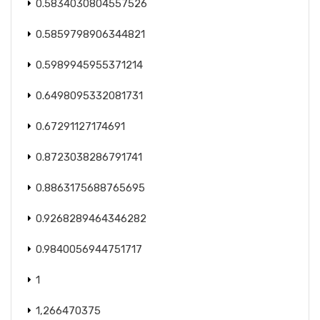
0.5834030804557526
0.5859798906344821
0.5989945955371214
0.6498095332081731
0.67291127174691
0.8723038286791741
0.8863175688765695
0.9268289464346282
0.9840056944751717
1
1,266470375