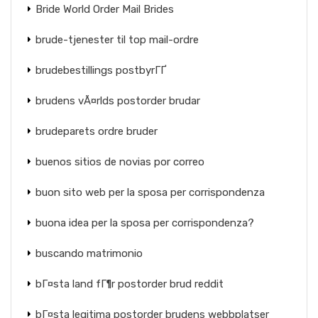
Bride World Order Mail Brides
brude-tjenester til top mail-ordre
brudebestillings postbyrГҐ
brudens vÃ¤rlds postorder brudar
brudeparets ordre bruder
buenos sitios de novias por correo
buon sito web per la sposa per corrispondenza
buona idea per la sposa per corrispondenza?
buscando matrimonio
bГ¤sta land fГ¶r postorder brud reddit
bГ¤sta legitima postorder brudens webbplatser