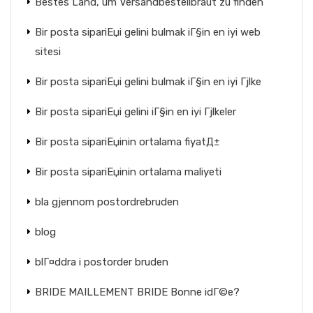
Bestes Land, um Versandbestellbraut zu finden
Bir posta sipariЕџi gelini bulmak iГ§in en iyi web
sitesi
Bir posta sipariЕџi gelini bulmak iГ§in en iyi Гјlke
Bir posta sipariЕџi gelini iГ§in en iyi Гјlkeler
Bir posta sipariЕџinin ortalama fiyatД±
Bir posta sipariЕџinin ortalama maliyeti
bla gjennom postordrebruden
blog
blГ¤ddra i postorder bruden
BRIDE MAILLEMENT BRIDE Bonne idГ©e?