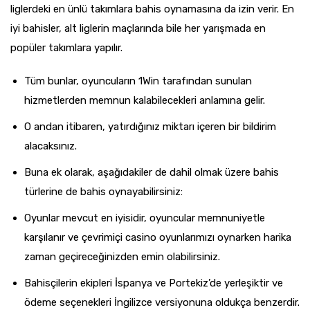
liglerdeki en ünlü takımlara bahis oynamasına da izin verir. En
iyi bahisler, alt liglerin maçlarında bile her yarışmada en
popüler takımlara yapılır.
Tüm bunlar, oyuncuların 1Win tarafından sunulan
hizmetlerden memnun kalabilecekleri anlamına gelir.
O andan itibaren, yatırdığınız miktarı içeren bir bildirim
alacaksınız.
Buna ek olarak, aşağıdakiler de dahil olmak üzere bahis
türlerine de bahis oynayabilirsiniz:
Oyunlar mevcut en iyisidir, oyuncular memnuniyetle
karşılanır ve çevrimiçi casino oyunlarımızı oynarken harika
zaman geçireceğinizden emin olabilirsiniz.
Bahisçilerin ekipleri İspanya ve Portekiz’de yerleşiktir ve
ödeme seçenekleri İngilizce versiyonuna oldukça benzerdir.