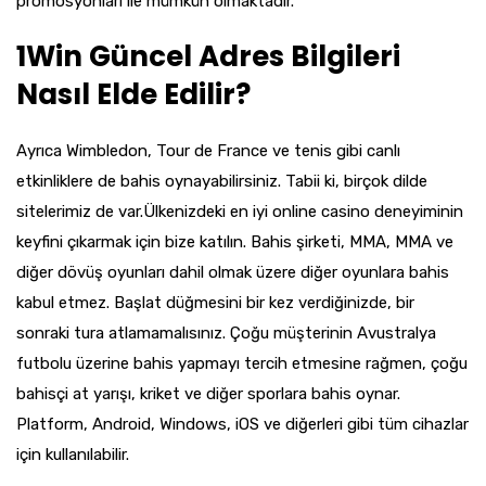
promosyonları ile mümkün olmaktadır.
1Win Güncel Adres Bilgileri
Nasıl Elde Edilir?
Ayrıca Wimbledon, Tour de France ve tenis gibi canlı
etkinliklere de bahis oynayabilirsiniz. Tabii ki, birçok dilde
sitelerimiz de var.Ülkenizdeki en iyi online casino deneyiminin
keyfini çıkarmak için bize katılın. Bahis şirketi, MMA, MMA ve
diğer dövüş oyunları dahil olmak üzere diğer oyunlara bahis
kabul etmez. Başlat düğmesini bir kez verdiğinizde, bir
sonraki tura atlamamalısınız. Çoğu müşterinin Avustralya
futbolu üzerine bahis yapmayı tercih etmesine rağmen, çoğu
bahisçi at yarışı, kriket ve diğer sporlara bahis oynar.
Platform, Android, Windows, iOS ve diğerleri gibi tüm cihazlar
için kullanılabilir.