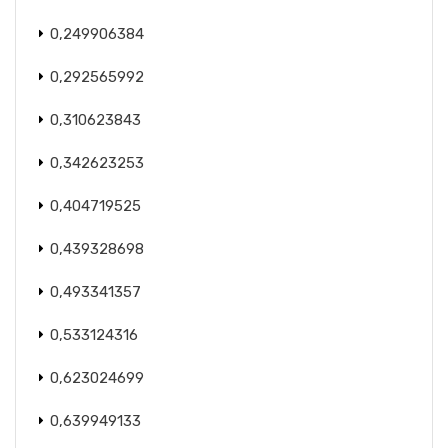
0,249906384
0,292565992
0,310623843
0,342623253
0,404719525
0,439328698
0,493341357
0,533124316
0,623024699
0,639949133