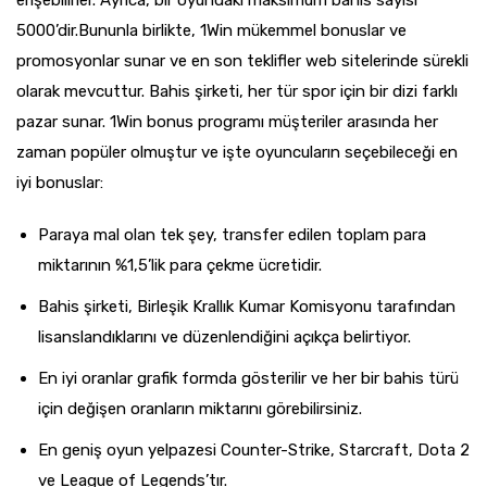
erişebilirler. Ayrıca, bir oyundaki maksimum bahis sayısı
5000’dir.Bununla birlikte, 1Win mükemmel bonuslar ve
promosyonlar sunar ve en son teklifler web sitelerinde sürekli
olarak mevcuttur. Bahis şirketi, her tür spor için bir dizi farklı
pazar sunar. 1Win bonus programı müşteriler arasında her
zaman popüler olmuştur ve işte oyuncuların seçebileceği en
iyi bonuslar:
Paraya mal olan tek şey, transfer edilen toplam para
miktarının %1,5’lik para çekme ücretidir.
Bahis şirketi, Birleşik Krallık Kumar Komisyonu tarafından
lisanslandıklarını ve düzenlendiğini açıkça belirtiyor.
En iyi oranlar grafik formda gösterilir ve her bir bahis türü
için değişen oranların miktarını görebilirsiniz.
En geniş oyun yelpazesi Counter-Strike, Starcraft, Dota 2
ve League of Legends’tır.