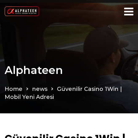
Alphateen
Home
news
Güvenilir Casino 1Win |
Mobil Yeni Adresi