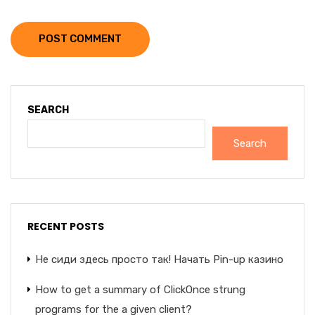
POST COMMENT
SEARCH
Search
RECENT POSTS
Не сиди здесь просто так! Начать Pin-up казино
How to get a summary of ClickOnce strung
programs for the a given client?