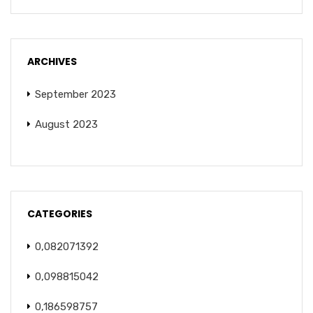
ARCHIVES
September 2023
August 2023
CATEGORIES
0,082071392
0,098815042
0,186598757