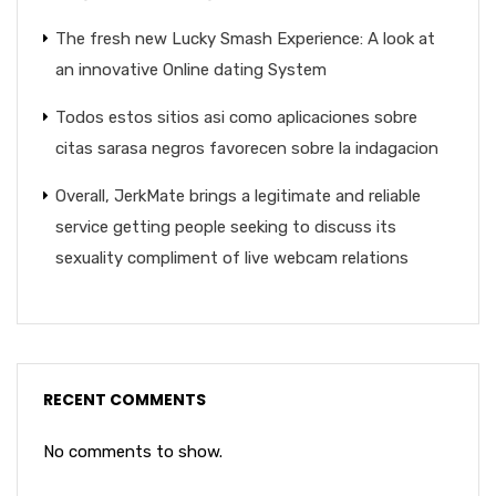
The fresh new Lucky Smash Experience: A look at
an innovative Online dating System
Todos estos sitios asi­ como aplicaciones sobre
citas sarasa negros favorecen sobre la indagacion
Overall, JerkMate brings a legitimate and reliable
service getting people seeking to discuss its
sexuality compliment of live webcam relations
RECENT COMMENTS
No comments to show.