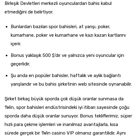
Birleşik Devletleri merkezli oyunculardan bahis kabul
etmediğini de belirtiyor.
Bunlardan bazıları spor bahisleri, at yarışı, poker,
kumarhane, poker ve kumarhane ve kazı kazan kartlarını
içerir.
Bonus yaklaşık 500 $’dır ve yalnızca yeni oyuncular için
geçerlidir.
Şu anda en popüler bahisler, haftalık ve aylık bağlantı
yarışlarıdır ve bu bahis şirketinin web sitesinde oynanabilir.
Şirket birkaç büyük sporda çok düşük oranlar sunmasa da
1Win, spor bahisleri endüstrisindeki iyi itibarı sayesinde çoğu
sporda daha düşük oranlar sunuyor. Bonus tekliflerimiz, süper
hızlı para çekme işlemleri ve inanılmaz avantajlarla, kısa
sürede gerçek bir 1Win casino VIP olmanız garantilidir. Aynı