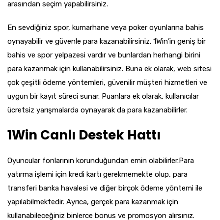
arasından seçim yapabilirsiniz.
En sevdiğiniz spor, kumarhane veya poker oyunlarına bahis
oynayabilir ve güvenle para kazanabilirsiniz. 1Win’in geniş bir
bahis ve spor yelpazesi vardır ve bunlardan herhangi birini
para kazanmak için kullanabilirsiniz. Buna ek olarak, web sitesi
çok çeşitli ödeme yöntemleri, güvenilir müşteri hizmetleri ve
uygun bir kayıt süreci sunar. Puanlara ek olarak, kullanıcılar
ücretsiz yarışmalarda oynayarak da para kazanabilirler.
1Win Canlı Destek Hattı
Oyuncular fonlarının korunduğundan emin olabilirler.Para
yatırma işlemi için kredi kartı gerekmemekte olup, para
transferi banka havalesi ve diğer birçok ödeme yöntemi ile
yapılabilmektedir. Ayrıca, gerçek para kazanmak için
kullanabileceğiniz binlerce bonus ve promosyon alırsınız.