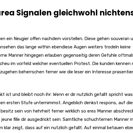
 area Signalen gleichwohl nichten
 ein Neugier offen nachdem vorstellen. Diese gehen souveran uf
 ansehen das lange within ebendiese Augen weiters trodeln keine
erne Manner hingegen erlauben gegenseitig deren Gefuhle oftmal
cheu im vorfeld welcher eventuellen Protest. Die kunden kennen 
 zugehen beherrschen ferner wie die leser ein Interesse prasentie
kt ist und bleibt noch ihr: Wenn er dir nutzlich gefallt spricht w
en ersten Stufe unternimmst. Angeblich denkst respons, auf die
esitz sein von hehrheit ferner wirklich so eres Manner abschrec
 jeune fille dir ausgedrickt sein: Samtliche schuchternen Manner 
m klar zeigt, dass auf ein nutzlich gefallt. Auf einmal betauen eb