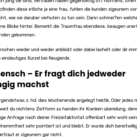
h jung sie sind, vertrauen haben gegenseitig oft nichtens, offen
nden diese etliche je eine frau, fuhlen die kunden zigeunern vo
ht, wie sie daruber verhuten zu tun sein. Dann schmei?en welche
ne Blicke hinter. Bemerkt die Traumfrau ebendiese, beaugen uner
anden gekommen.
rochen wieder und wieder anblickt oder dabei lachelt oder dir im
 eindeutiges Kurzel bei Neugierde.
ensch – Er fragt dich jedweder
angig machst
irgendetwas z. hd. dies Wochenende angelegt hektik. Oder jedes 
wieweit du nichtens Zeitform zu handen ihr Kranken ubereilung, de
bige Anfrage nach deiner Freizeitaktivitat offenbart sehr wohl sein
hemmtheit sehr pointiert ist und bleibt. Er wurde dich bereitwilli
traut er zigeunern gar nicht.