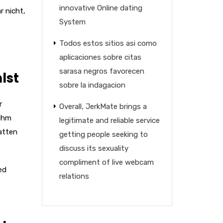
innovative Online dating
r nicht,
System
Todos estos sitios asi­ como
aplicaciones sobre citas
sarasa negros favorecen
lst
sobre la indagacion
r
Overall, JerkMate brings a
 ihm
legitimate and reliable service
atten
getting people seeking to
discuss its sexuality
compliment of live webcam
ed
relations