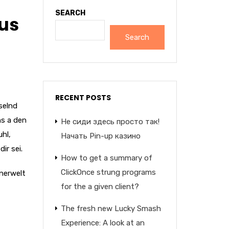
SEARCH
aus
Search
RECENT POSTS
sselnd
ns a den
Не сиди здесь просто так!
uhl,
Начать Pin-up казино
ir sei.
How to get a summary of
ClickOnce strung programs
nnerwelt
for the a given client?
The fresh new Lucky Smash
Experience: A look at an