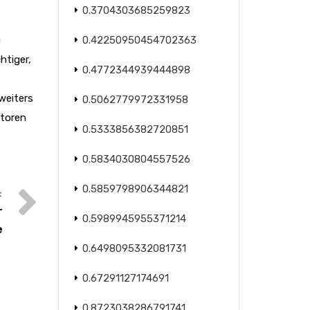
0.3704303685259823
u
0.42250950454702363
htiger,
0.4772344939444898
weiters
0.5062779972331958
utoren
0.5333856382720851
0.5834030804557526
0.5859798906344821
r
0.5989945955371214
e
0.6498095332081731
0.67291127174691
0.8723038286791741