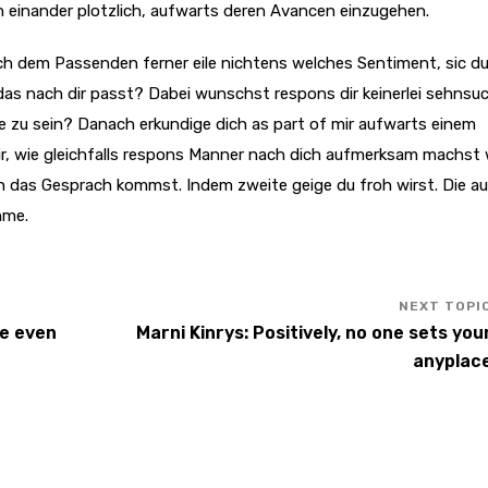
 einander plotzlich, aufwarts deren Avancen einzugehen.
ch dem Passenden ferner eile nichtens welches Sentiment, sic d
s nach dir passt? Dabei wunschst respons dir keinerlei sehnsuc
ine zu sein? Danach erkundige dich as part of mir aufwarts einem
 dir, wie gleichfalls respons Manner nach dich aufmerksam machst 
n das Gesprach kommst. Indem zweite geige du froh wirst. Die a
hme.
le even
Marni Kinrys: Positively, no one sets you
anyplac