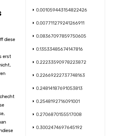
0.001059443154822426
s
0.007711279241266911
0.08367097859750605
f diese
0.13533485674147816
s erst
0.22233590978223872
nicht,
ren
0.22669222737748163
0.24814187691053813
aschecht
0.2548192716091001
se
ke,
0.2706870155517008
man
0.3002474697645192
endiese