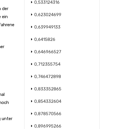
0,533124316
n der
0,623024699
 ein
fahrene
0,639949133
0,6415826
mer
0,646966527
0,712355754
0,746472898
0,833352865
mal
0,854332604
nnoch
0,878570566
g unter
0,896995266