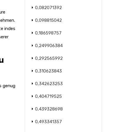
0,082071392
ure
nnehmen.
0,098815042
te indes
0,186598757
serer
0,249906384
u
0,292565992
0,310623843
0,342623253
ls genug
0,404719525
0,439328698
0,493341357