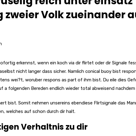
uselig reich unter einsatz
 zweier Volk zueinander 
n
fortig erkennst, wenn ein koch via dir flirtet oder dir Signale fe
aselbst nicht langer dass sicher. Namlich conical buoy bist respo
ens wei?t, woruber respons as part of ihm bist. Du eile dies Gef
e auf a folgenden Bereden endlich wieder total abweisend nachdem d
chert bist. Somit nehmen unsereins ebendiese Flirtsignale das Ma
n, welches auf schon durch dir halt.
igen Verhaltnis zu dir