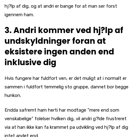
hj?lp af dig, og at andri er bange for at man ser forst
igennem ham.
3. Andri kommer ved hj?lp af
undskyldninger foran at
eksistere ingen anden end
inklusive dig
Hvis fungere har fuldfort ven, er det muligt at i normalt er
sammen i fuldfort temmelig sto gruppe, dannet bor begge
hunkon.
Endda safremt ham herti har modtage “mere end som
venskabelige” folelser hvilken dig, vil andri g?lde frustreret
via at han ikke kan fa krammet pa udvikling ved hj?lp af dig
intet andet end.