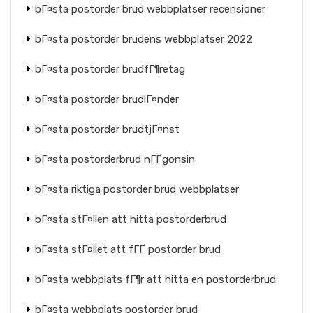
bГ¤sta postorder brud webbplatser recensioner
bГ¤sta postorder brudens webbplatser 2022
bГ¤sta postorder brudfГ¶retag
bГ¤sta postorder brudlГ¤nder
bГ¤sta postorder brudtjГ¤nst
bГ¤sta postorderbrud nГҐgonsin
bГ¤sta riktiga postorder brud webbplatser
bГ¤sta stГ¤llen att hitta postorderbrud
bГ¤sta stГ¤llet att fГҐ postorder brud
bГ¤sta webbplats fГ¶r att hitta en postorderbrud
bГ¤sta webbplats postorder brud