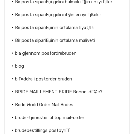
Bir posta sipariЕџi gelini bulmak iГ§in en iyi Гјlke
Bir posta sipariЕџi gelini iГ§in en iyi Гјlkeler
Bir posta sipariЕџinin ortalama fiyatД±
Bir posta sipariЕџinin ortalama maliyeti
bla gjennom postordrebruden
blog
blГ¤ddra i postorder bruden
BRIDE MAILLEMENT BRIDE Bonne idГ©e?
Bride World Order Mail Brides
brude-tjenester til top mail-ordre
brudebestillings postbyrГҐ