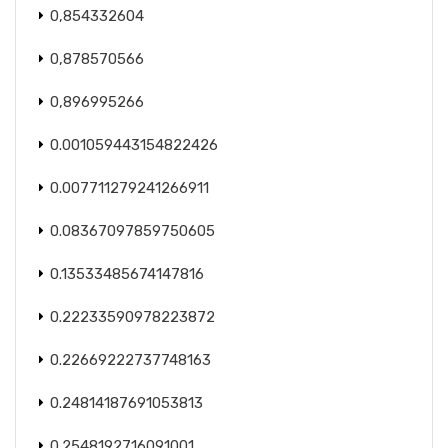
0,854332604
0,878570566
0,896995266
0.001059443154822426
0.007711279241266911
0.08367097859750605
0.13533485674147816
0.22233590978223872
0.22669222737748163
0.24814187691053813
0.2548192716091001