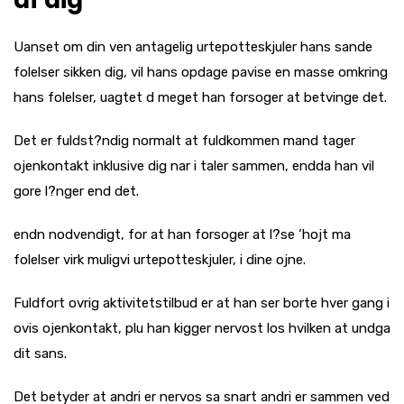
af dig
Uanset om din ven antagelig urtepotteskjuler hans sande
folelser sikken dig, vil hans opdage pavise en masse omkring
hans folelser, uagtet d meget han forsoger at betvinge det.
Det er fuldst?ndig normalt at fuldkommen mand tager
ojenkontakt inklusive dig nar i taler sammen, endda han vil
gore l?nger end det.
endn nodvendigt, for at han forsoger at l?se ‘hojt ma
folelser virk muligvi urtepotteskjuler, i dine ojne.
Fuldfort ovrig aktivitetstilbud er at han ser borte hver gang i
ovis ojenkontakt, plu han kigger nervost los hvilken at undga
dit sans.
Det betyder at andri er nervos sa snart andri er sammen ved