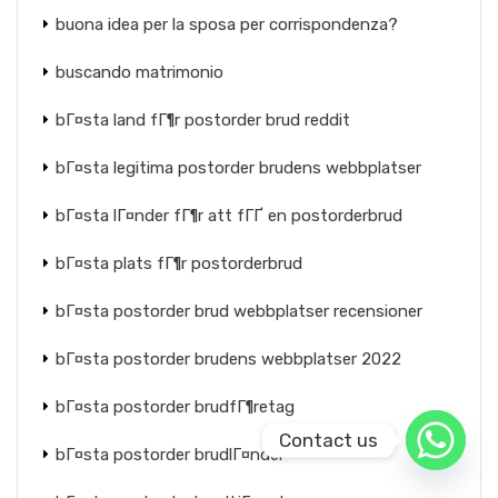
buona idea per la sposa per corrispondenza?
buscando matrimonio
bГ¤sta land fГ¶r postorder brud reddit
bГ¤sta legitima postorder brudens webbplatser
bГ¤sta lГ¤nder fГ¶r att fГҐ en postorderbrud
bГ¤sta plats fГ¶r postorderbrud
bГ¤sta postorder brud webbplatser recensioner
bГ¤sta postorder brudens webbplatser 2022
bГ¤sta postorder brudfГ¶retag
Contact us
bГ¤sta postorder brudlГ¤nder