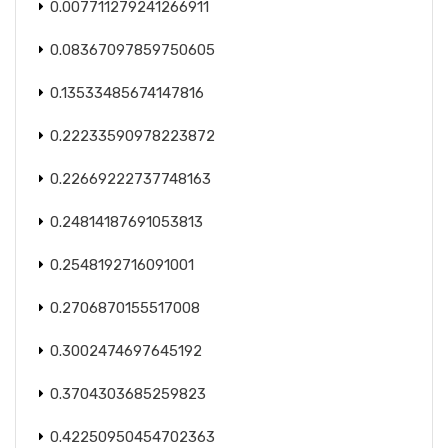
0.007711279241266911
0.08367097859750605
0.13533485674147816
0.22233590978223872
0.22669222737748163
0.24814187691053813
0.2548192716091001
0.2706870155517008
0.3002474697645192
0.3704303685259823
0.42250950454702363