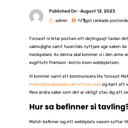
Published On -
August 12, 2023
admin
hГ¶gst rankade postorde
Forsavit ni letar postum ett dejtingsajt tavlan det
valmojlighe samt tusentals nyttjare age saken da l
medspelare. Av denna skal kommer vi i den arme ar
avgiftsfri Premium -konto inom webbplatsen.
Vi kommer samt att kommunicera lite forsavit Mat
internationalwomen.net nГ¤sta sida
sig kant att 
flera andra saker som det ar viktigt stav dig att v
Hur sa befinner si tavling
Match befinner sig ett webbplats sasom syftar till