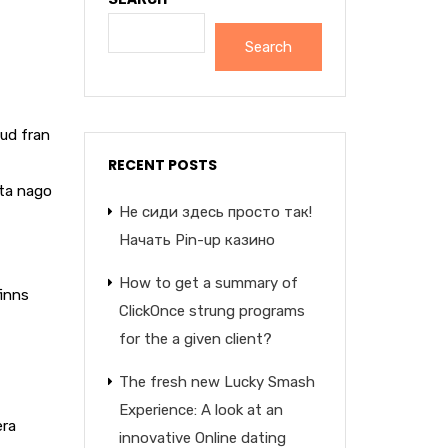
Search
bud fran
RECENT POSTS
uta nago
Не сиди здесь просто так!
Начать Pin-up казино
How to get a summary of
finns
ClickOnce strung programs
for the a given client?
The fresh new Lucky Smash
Experience: A look at an
era
innovative Online dating