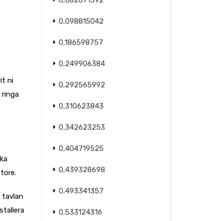
0,082071392
0,098815042
0,186598757
0,249906384
t ni
0,292565992
 ringa
0,310623843
0,342623253
0,404719525
rka
0,439328698
tore.
0,493341357
 tavlan
stallera
0,533124316