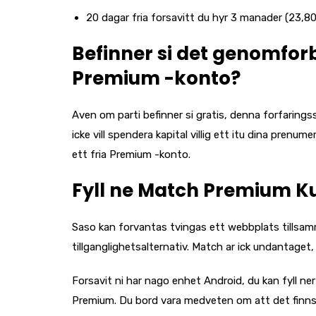
20 dagar fria forsavitt du hyr 3 manader (23,8
Befinner si det genomforba
Premium -konto?
Aven om parti befinner si gratis, denna forfarings
icke vill spendera kapital villig ett itu dina prenu
ett fria Premium -konto.
Fyll ne Match Premium K
Saso kan forvantas tvingas ett webbplats tillsam
tillganglighetsalternativ. Match ar ick undantaget,
Forsavit ni har nago enhet Android, du kan fyll ne
Premium. Du bord vara medveten om att det finns f