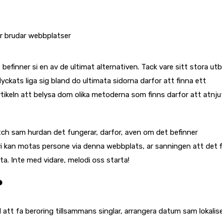
r brudar webbplatser
 befinner si en av de ultimat alternativen. Tack vare sitt stora ut
yckats liga sig bland do ultimata sidorna darfor att finna ett
tikeln att belysa dom olika metoderna som finns darfor att atnj
ch sam hurdan det fungerar, darfor, aven om det befinner
vi kan motas persone via denna webbplats, ar sanningen att det 
eta. Inte med vidare, melodi oss starta!
?
 att fa beroring tillsammans singlar, arrangera datum sam lokalis