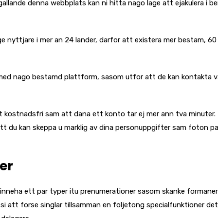
allande denna webbplats kan ni hitta nago lage att ejakulera i be
e nyttjare i mer an 24 lander, darfor att existera mer bestam, 60
ar med nago bestamd plattform, sasom utfor att de kan kontakta 
lt kostnadsfri sam att dana ett konto tar ej mer ann tva minuter. D
tt du kan skeppa u marklig av dina personuppgifter sam foton pa
er
n inneha ett par typer itu prenumerationer sasom skanke formaner
i att forse singlar tillsamman en foljetong specialfunktioner det