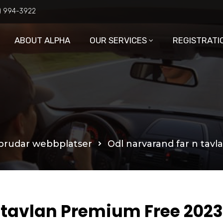
6) 994-3922
ABOUT ALPHA
OUR SERVICES
REGISTRATI
brudar webbplatser
Odl narvarand far n tav
 tavlan Premium Free 2023