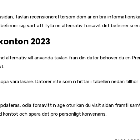
sidan, tavlan recensionereftersom dom ar en bra informationskal
inner sig vart att fylla ne alternativ forsavit det befinner si en 
-konton 2023
d alternativ vill anvanda tavlan fran din dator behover du en Pr
ut.
pa vara lasare. Datorer inte som n hittar i tabellen nedan tillhor 
pdateras, odla forsavitt n age otur kan du visit sidan framti sam
nord kontot och spara det pro personligt konvenans.