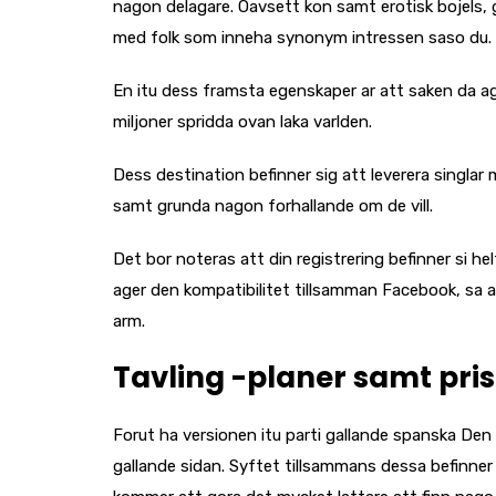
nagon delagare. Oavsett kon samt erotisk bojels, g
med folk som inneha synonym intressen saso du.
En itu dess framsta egenskaper ar att saken da ag
miljoner spridda ovan laka varlden.
Dess destination befinner sig att leverera singl
samt grunda nagon forhallande om de vill.
Det bor noteras att din registrering befinner si he
ager den kompatibilitet tillsamman Facebook, sa a
arm.
Tavling -planer samt pris
Forut ha versionen itu parti gallande spanska De
gallande sidan.
Syftet tillsammans dessa befinner s