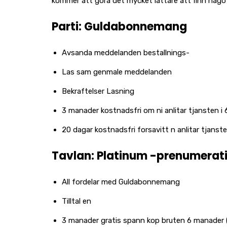
kommer att gora det mycket lattare att finn nago 
Parti: Guldabonnemang
Avsanda meddelanden bestallnings-
Las sam genmale meddelanden
Bekraftelser Lasning
3 manader kostnadsfri om ni anlitar tjansten i
20 dagar kostnadsfri forsavitt n anlitar tjanst
Tavlan: Platinum -prenumerat
All fordelar med Guldabonnemang
Tilltal en
3 manader gratis spann kop bruten 6 manader 