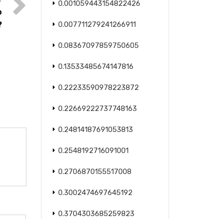
0.001059443154822426
o
?
0.007711279241266911
0.08367097859750605
0.13533485674147816
0.22233590978223872
0.22669222737748163
0.24814187691053813
0.2548192716091001
0.2706870155517008
0.3002474697645192
0.3704303685259823