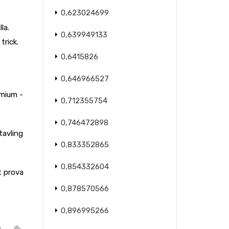
0,623024699
la.
0,639949133
trick.
0,6415826
0,646966527
emium -
0,712355754
0,746472898
tavling
0,833352865
0,854332604
t prova
0,878570566
0,896995266