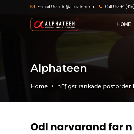
E-mail Us:
info@alphateen.ca
Call Us:
+1 (41
HOME
Alphateen
Home
hГ¶gst rankade postorder 
Odl narvarand far n