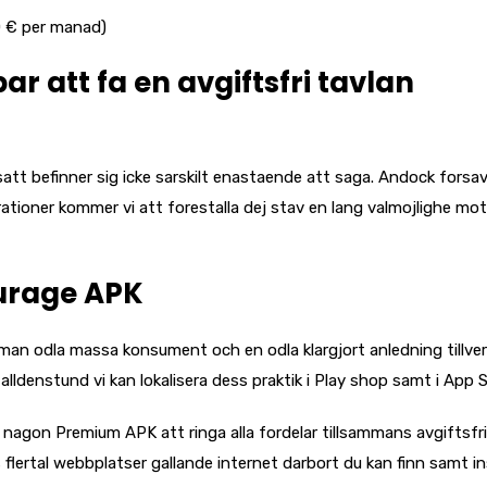
0 € per manad)
r att fa en avgiftsfri tavlan
satt befinner sig icke sarskilt enastaende att saga. Andock forsavi
merationer kommer vi att forestalla dej stav en lang valmojlighe mot
urage APK
man odla massa konsument och en odla klargjort anledning tillve
 alldenstund vi kan lokalisera dess praktik i Play shop samt i App S
r nagon Premium APK att ringa alla fordelar tillsammans avgiftsfri
lertal webbplatser gallande internet darbort du kan finn samt in