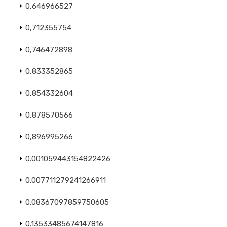
0,646966527
0,712355754
0,746472898
0,833352865
0,854332604
0,878570566
0,896995266
0.001059443154822426
0.007711279241266911
0.08367097859750605
0.13533485674147816