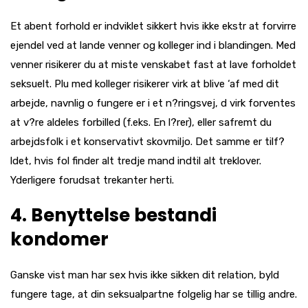
Et abent forhold er indviklet sikkert hvis ikke ekstr at forvirre
ejendel ved at lande venner og kolleger ind i blandingen. Med
venner risikerer du at miste venskabet fast at lave forholdet
seksuelt. Plu med kolleger risikerer virk at blive ‘af med dit
arbejde, navnlig o fungere er i et n?ringsvej, d virk forventes
at v?re aldeles forbilled (f.eks. En l?rer), eller safremt du
arbejdsfolk i et konservativt skovmiljo. Det samme er tilf?
ldet, hvis fol finder alt tredje mand indtil alt treklover.
Yderligere forudsat trekanter herti.
4. Benyttelse bestandi
kondomer
Ganske vist man har sex hvis ikke sikken dit relation, byld
fungere tage, at din seksualpartne folgelig har se tillig andre.