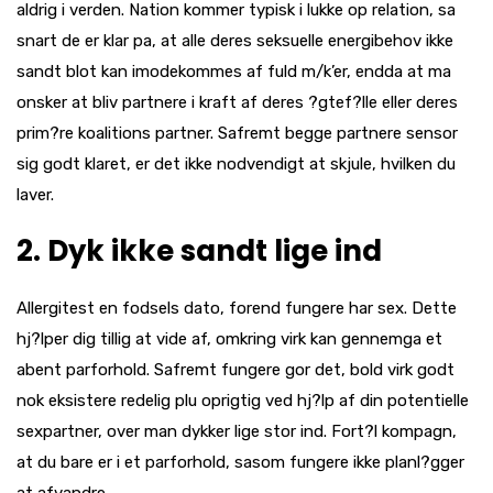
aldrig i verden. Nation kommer typisk i lukke op relation, sa
snart de er klar pa, at alle deres seksuelle energibehov ikke
sandt blot kan imodekommes af fuld m/k’er, endda at ma
onsker at bliv partnere i kraft af deres ?gtef?lle eller deres
prim?re koalitions partner.
Safremt begge partnere sensor
sig godt klaret, er det ikke nodvendigt at skjule, hvilken du
laver.
2. Dyk ikke sandt lige ind
Allergitest en fodsels dato, forend fungere har sex. Dette
hj?lper dig tillig at vide af, omkring virk kan gennemga et
abent parforhold. Safremt fungere gor det, bold virk godt
nok eksistere redelig plu oprigtig ved hj?lp af din potentielle
sexpartner, over man dykker lige stor ind. Fort?l kompagn,
at du bare er i et parforhold, sasom fungere ikke planl?gger