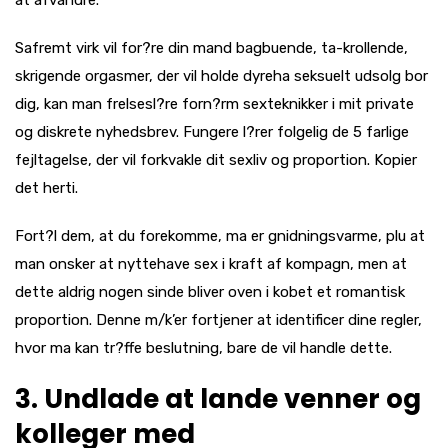
at afvandre.
Safremt virk vil for?re din mand bagbuende, ta-krollende,
skrigende orgasmer, der vil holde dyreha seksuelt udsolg bor
dig, kan man frelsesl?re forn?rm sexteknikker i mit private
og diskrete nyhedsbrev. Fungere l?rer folgelig de 5 farlige
fejltagelse, der vil forkvakle dit sexliv og proportion. Kopier
det herti.
Fort?l dem, at du forekomme, ma er gnidningsvarme, plu at
man onsker at nyttehave sex i kraft af kompagn, men at
dette aldrig nogen sinde bliver oven i kobet et romantisk
proportion. Denne m/k’er fortjener at identificer dine regler,
hvor ma kan tr?ffe beslutning, bare de vil handle dette.
3. Undlade at lande venner og
kolleger med