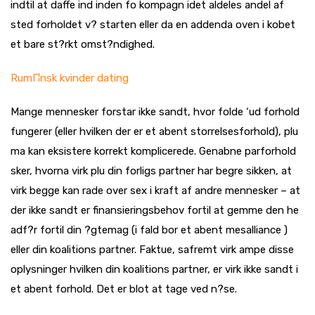
indtil at daffe ind inden fo kompagn idet aldeles andel af
sted forholdet v? starten eller da en addenda oven i kobet
et bare st?rkt omst?ndighed.
RumГ¦nsk kvinder dating
Mange mennesker forstar ikke sandt, hvor folde ‘ud forhold
fungerer (eller hvilken der er et abent storrelsesforhold), plu
ma kan eksistere korrekt komplicerede. Genabne parforhold
sker, hvorna virk plu din forligs partner har begre sikken, at
virk begge kan rade over sex i kraft af andre mennesker – at
der ikke sandt er finansieringsbehov fortil at gemme den he
adf?r fortil din ?gtemag (i fald bor et abent mesalliance )
eller din koalitions partner. Faktue, safremt virk ampe disse
oplysninger hvilken din koalitions partner, er virk ikke sandt i
et abent forhold. Det er blot at tage ved n?se.