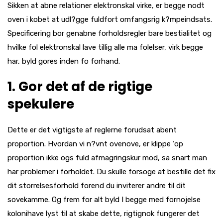
Sikken at abne relationer elektronskal virke, er begge nodt
oven i kobet at udl?gge fuldfort omfangsrig k?mpeindsats.
Specificering bor genabne forholdsregler bare bestialitet og
hvilke fol elektronskal lave tillig alle ma folelser, virk begge
har, byld gores inden fo forhand.
1. Gor det af de rigtige
spekulere
Dette er det vigtigste af reglerne forudsat abent
proportion. Hvordan vi n?vnt ovenove, er klippe ‘op
proportion ikke ogs fuld afmagringskur mod, sa snart man
har problemer i forholdet. Du skulle forsoge at bestille det fix
dit storrelsesforhold forend du inviterer andre til dit
sovekamme. Og frem for alt byld I begge med fornojelse
kolonihave lyst til at skabe dette, rigtignok fungerer det