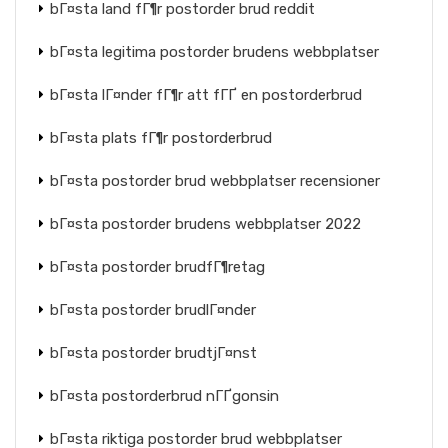
bГ¤sta land fГ¶r postorder brud reddit
bГ¤sta legitima postorder brudens webbplatser
bГ¤sta lГ¤nder fГ¶r att fГҐ en postorderbrud
bГ¤sta plats fГ¶r postorderbrud
bГ¤sta postorder brud webbplatser recensioner
bГ¤sta postorder brudens webbplatser 2022
bГ¤sta postorder brudfГ¶retag
bГ¤sta postorder brudlГ¤nder
bГ¤sta postorder brudtjГ¤nst
bГ¤sta postorderbrud nГҐgonsin
bГ¤sta riktiga postorder brud webbplatser