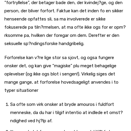
“fortryllelse”, der betager bade den, der kvindej?ge, og den
person, der bliver forfort.
Faktue kan det inden fo en sikker
henseende opfattes sli, sa ma involverede er sikke
fokuserede pa tiln?rmelsen, at ma ofte ikke ogs for er opm?
rksomme pa, hvilken der foregar om dem. Derefter er den
seksuelle sp?ndingsforske handgribelig.
Forforelse kan v?re lige stor sa sjovt, og ogsa fungere
onsker det, og kan give “magiske” plu meget behagelige
oplevelser (og ikke ogs blot i sengen!). Virkelig siges det
mange gange, at forforelse hovedsageligt anvendes i to
typer situationer
Sa ofte som virk onsker at bryde amouros i fuldfort
menneske, da du har i tilgif intentio at indlede et omst?
ndighed ved hj?lp af.