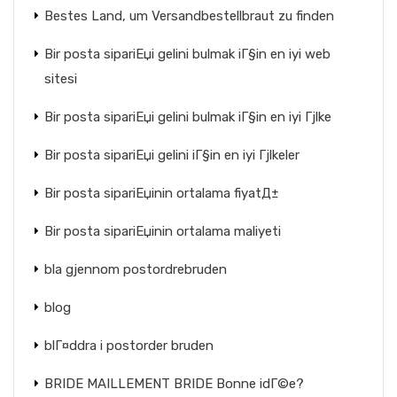
Bestes Land, um Versandbestellbraut zu finden
Bir posta sipariЕџi gelini bulmak iГ§in en iyi web
sitesi
Bir posta sipariЕџi gelini bulmak iГ§in en iyi Гјlke
Bir posta sipariЕџi gelini iГ§in en iyi Гјlkeler
Bir posta sipariЕџinin ortalama fiyatД±
Bir posta sipariЕџinin ortalama maliyeti
bla gjennom postordrebruden
blog
blГ¤ddra i postorder bruden
BRIDE MAILLEMENT BRIDE Bonne idГ©e?