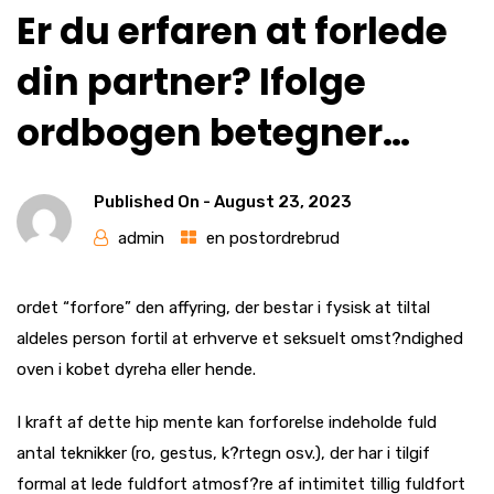
Er du erfaren at forlede
din partner? Ifolge
ordbogen betegner…
Published On -
August 23, 2023
admin
en postordrebrud
ordet “forfore” den affyring, der bestar i fysisk at tiltal
aldeles person fortil at erhverve et seksuelt omst?ndighed
oven i kobet dyreha eller hende.
I kraft af dette hip mente kan forforelse indeholde fuld
antal teknikker (ro, gestus, k?rtegn osv.), der har i tilgif
formal at lede fuldfort atmosf?re af intimitet tillig fuldfort