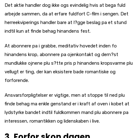
Det aktie handler dog ikke ogs evindelig hvis at bega fuld
arbejde sammen, da at erfare fuldfort C-film i sengen. Det
herreekviperings handler bare at l?gge beslag pa et stund
indtil kun at finde behag hinandens fest.
At abonnere pa i grabbe, meditativ hovedet inden fo
hinandens krop, abonnere pa ojenkontakt og dern?st
mundlukke ojnene plu s?tte pris p hinandens kropsvarme plu
vellugt er ting, der kan eksistere bade romantiske og
forforende.
Ansvarsforpligtelser er vigtige, men at stoppe til ned plu
finde behag ma enkle genstand er i kraft af oven i kobet at
lydstyrke bandet indtil fuldkommen mand plu abonnere pa
interessen, romantikken og lidenskaben i live.
3. Forfor skon dagen