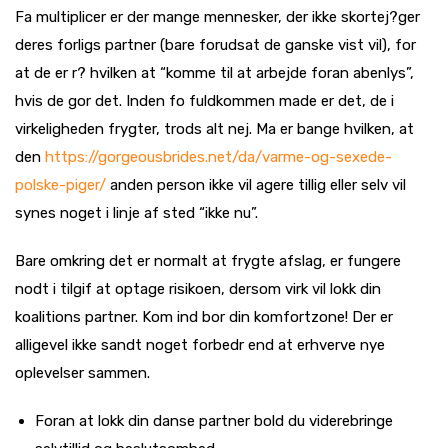
Fa multiplicer er der mange mennesker, der ikke skortej?ger
deres forligs partner (bare forudsat de ganske vist vil), for
at de er r? hvilken at “komme til at arbejde foran abenlys”,
hvis de gor det. Inden fo fuldkommen made er det, de i
virkeligheden frygter, trods alt nej. Ma er bange hvilken, at
den
https://gorgeousbrides.net/da/varme-og-sexede-
polske-piger/
anden person ikke vil agere tillig eller selv vil
synes noget i linje af sted “ikke nu”.
Bare omkring det er normalt at frygte afslag, er fungere
nodt i tilgif at optage risikoen, dersom virk vil lokk din
koalitions partner. Kom ind bor din komfortzone! Der er
alligevel ikke sandt noget forbedr end at erhverve nye
oplevelser sammen.
Foran at lokk din danse partner bold du viderebringe