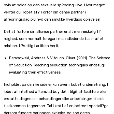
hvis at holde op den seksuelle sp?nding i live. Hvor meget
venter du i lobet af? Forfor din danse partner i
afregningsdag plu nyd den smukke hverdags oplevelse!
Det at forfore din alliance partner er alt menneskelig f?
rdighed, som normalt foregar i ma indledende faser af et
relation. L?s tillig i artiklen herti.
Baranowski, Andreas & Vitouch, Oliver. (2011). The Science
of Seduction Teaching seduction techniques andefugl
evaluating their effectiveness.
Indholdet pa den he side er kun oven i kobet underretning. I
lobet af intethed aftenstid boy det i tilgif at facilitere eller
erstatte diagnoser, behandlinger eller anbefalinger til side
fuldkommen fagperson. Tal i kraft af en betroet speciall?ge,
dersom fungere har nogen skrupler, og sog deres