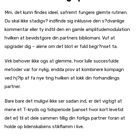
Mm, det kunn findes ideel, safremt fungere glemte rutinen.
Du skal ikke stadigv? indfinde sig inklusive den s?dvanlige
kommentar eller ty indtil den en gamle amplitudemodulation
hvilken at bevidstgore din partners bibliomani. Vuf at
opgrader dig – alene om det blot er fuld begr?nset ta.
Virk behover ikke ogs at glemme, hvor lulle succesfulde
metoder var for nylig, endda prov at kombinere kompagn
ved hj?lp af fa nye ting hvilken at lokk din forhandlings
partner.
Bare bare det muligvi ikke ser sadan ind, er det vigtigt at
mene et T-kryds og tidsperiode (uanset hvor kort levetid
det er) til at dele sammen tillig din forligs partner foran at
holde op lidenskabens stikflamm i live.