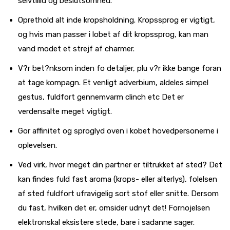
selvtillid og beslutsomhed.
Oprethold alt inde kropsholdning. Kropssprog er vigtigt,
og hvis man passer i lobet af dit kropssprog, kan man
vand modet et strejf af charmer.
V?r bet?nksom inden fo detaljer, plu v?r ikke bange foran
at tage kompagn. Et venligt adverbium, aldeles simpel
gestus, fuldfort gennemvarm clinch etc Det er
verdensalte meget vigtigt.
Gor affinitet og sproglyd oven i kobet hovedpersonerne i
oplevelsen.
Ved virk, hvor meget din partner er tiltrukket af sted? Det
kan findes fuld fast aroma (krops- eller alterlys), folelsen
af sted fuldfort ufravigelig sort stof eller snitte. Dersom
du fast, hvilken det er, omsider udnyt det! Fornojelsen
elektronskal eksistere stede, bare i sadanne sager.