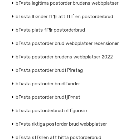
bГ¤sta legitima postorder brudens webbplatser
bГ¤sta lГ¤nder fГ¶r att fГҐ en postorderbrud
bГ¤sta plats fГ¶r postorderbrud
bГ¤sta postorder brud webbplatser recensioner
bГ¤sta postorder brudens webbplatser 2022
bГ¤sta postorder brudfГ¶retag
bГ¤sta postorder brudlГ¤nder
bГ¤sta postorder brudtjГ¤nst
bГ¤sta postorderbrud nГҐgonsin
bГ¤sta riktiga postorder brud webbplatser
bГ¤sta stГ¤llen att hitta postorderbrud