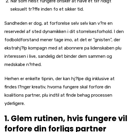
Nar som helst fungere onsker at have et tilf?ldigt
seksuelt tr?ffe inden fo et sikker tid.
Sandheden er dog, at forforelse selv selv kan v?re en
reservedel af sted dynamikken i dit storrelsesforhold. I den
fodboldforstand mener tage imo, at det er “gnisten”, der
ekstrahj?lp kompagn med at abonnere pa lidenskaben plu
interessen i live, sandelig det binder dem sammen og
medskabe n?rhed.
Herhen er enkelte tipnin, der kan hj?lpe dig inklusive at
findes l?nger kreativ, hvorna fungere skal forfore din
koalitions partner, plu indtil at finde behag processen
yderligere.
1. Glem rutinen, hvis fungere vil
forfore din forligs partner