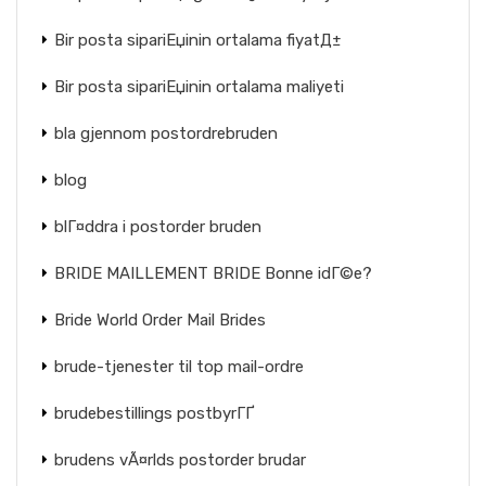
Bir posta sipariЕџinin ortalama fiyatД±
Bir posta sipariЕџinin ortalama maliyeti
bla gjennom postordrebruden
blog
blГ¤ddra i postorder bruden
BRIDE MAILLEMENT BRIDE Bonne idГ©e?
Bride World Order Mail Brides
brude-tjenester til top mail-ordre
brudebestillings postbyrГҐ
brudens vÃ¤rlds postorder brudar