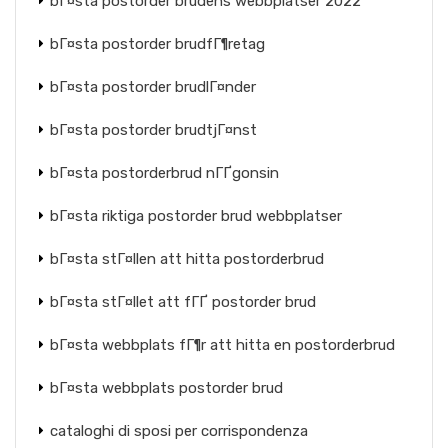
bГ¤sta postorder brudens webbplatser 2022
bГ¤sta postorder brudfГ¶retag
bГ¤sta postorder brudlГ¤nder
bГ¤sta postorder brudtjГ¤nst
bГ¤sta postorderbrud nГҐgonsin
bГ¤sta riktiga postorder brud webbplatser
bГ¤sta stГ¤llen att hitta postorderbrud
bГ¤sta stГ¤llet att fГҐ postorder brud
bГ¤sta webbplats fГ¶r att hitta en postorderbrud
bГ¤sta webbplats postorder brud
cataloghi di sposi per corrispondenza