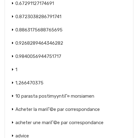
0.67291127174691
0.8723038286791741
0.8863175688765695
0.9268289464346282
0.9840056944751717
1
1,266470375
10 parasta postimyyntiГ¤ morsiamen
Acheter la mariГ©e par correspondance
acheter une mariГ©e par correspondance
advice