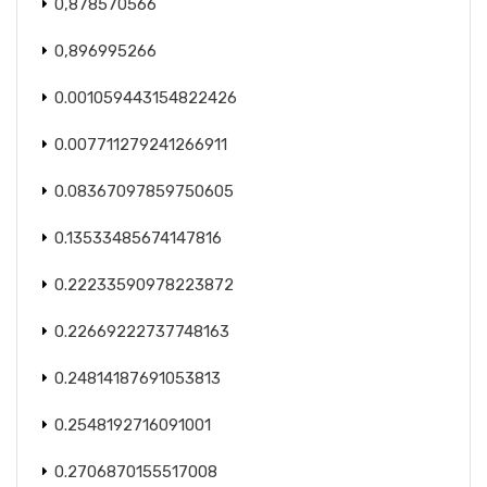
0,878570566
0,896995266
0.001059443154822426
0.007711279241266911
0.08367097859750605
0.13533485674147816
0.22233590978223872
0.22669222737748163
0.24814187691053813
0.2548192716091001
0.2706870155517008