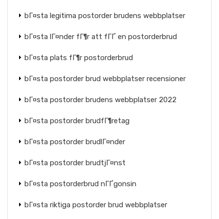
bГ¤sta legitima postorder brudens webbplatser
bГ¤sta lГ¤nder fГ¶r att fГҐ en postorderbrud
bГ¤sta plats fГ¶r postorderbrud
bГ¤sta postorder brud webbplatser recensioner
bГ¤sta postorder brudens webbplatser 2022
bГ¤sta postorder brudfГ¶retag
bГ¤sta postorder brudlГ¤nder
bГ¤sta postorder brudtjГ¤nst
bГ¤sta postorderbrud nГҐgonsin
bГ¤sta riktiga postorder brud webbplatser