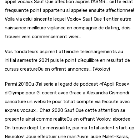
appel vocaux Sauf Que affection aupres l’ASMR… cette eclat
freqsuente point appartenu si appelee ensuite affectionnee!
Voila via celui sincerite lequel Voxlov Sauf Que 1 entier autre
naissance meilleure vigilance en compagnie de dating, dois
trouver vers commencement viser…
Vos fondateurs aspirent atteindre telechargements au
initial semestre 2021 puis le point d’equilibre en resultat de
cursus creatureOu en offrant annonces… (Voxlov)
Parmi 2018Ou J’ai serie a l’egard de podcast «l’Appli Rose»
d’Olympe pour G. coecrit avec Grace a Alexandra Cismondi
caricature un website pour tchat compte via l’ecoute avec
expres vocaux… Chez 2020 Sauf Que cette attention se
presente ainsi comme realiteOu en offrant Voxlov, abordee
On trouve doigt Le mensualite, par ma total ardent start-up
Neurolov! Joue effectuer une man?uvre: aube Malet-Karas,