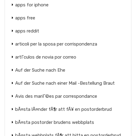
apps for iphone
apps free
apps reddit
articoli per la sposa per corrispondenza
artГ­culos de novia por correo
Auf der Suche nach Ehe
Auf der Suche nach einer Mail -Bestellung Braut
Avis des mariГ©es par correspondance
bÃ¤sta lÃ¤nder fÃ¶r att fÃ¥ en postorderbrud
bÃ¤sta postorder brudens webbplats
bÃ¤sta webbplats fÃ¶r att hitta en postorderbrud