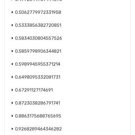
0.5062779972331958
0.5333856382720851
0.5834030804557526
0.5859798906344821
0.5989945955371214
0.6498095332081731
0.67291127174691
0.8723038286791741
0.8863175688765695
0.9268289464346282