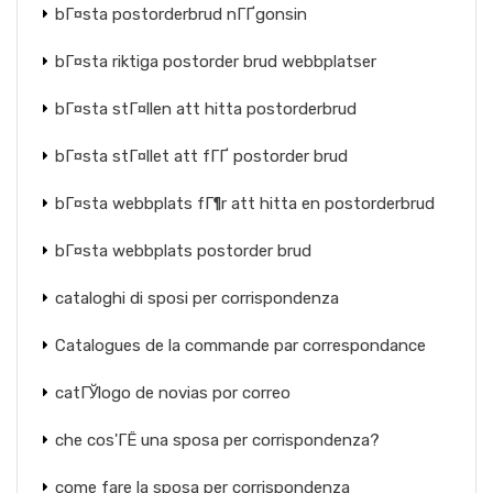
bГ¤sta postorderbrud nГҐgonsin
bГ¤sta riktiga postorder brud webbplatser
bГ¤sta stГ¤llen att hitta postorderbrud
bГ¤sta stГ¤llet att fГҐ postorder brud
bГ¤sta webbplats fГ¶r att hitta en postorderbrud
bГ¤sta webbplats postorder brud
cataloghi di sposi per corrispondenza
Catalogues de la commande par correspondance
catГЎlogo de novias por correo
che cos'ГЁ una sposa per corrispondenza?
come fare la sposa per corrispondenza