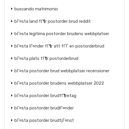
buscando matrimonio
bГ¤sta land fГ¶r postorder brud reddit
bГ¤sta legitima postorder brudens webbplatser
bГ¤sta lГ¤nder fГ¶r att fГҐ en postorderbrud
bГ¤sta plats fГ¶r postorderbrud
bГ¤sta postorder brud webbplatser recensioner
bГ¤sta postorder brudens webbplatser 2022
bГ¤sta postorder brudfГ¶retag
bГ¤sta postorder brudlГ¤nder
bГ¤sta postorder brudtjГ¤nst