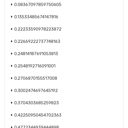
0.08367097859750605
0.13533485674147816
0.22233590978223872
0.22669222737748163
0.24814187691053813
0.2548192716091001
0.2706870155517008
0.3002474697645192
0.3704303685259823
0.42250950454702363
0.4772344939444898