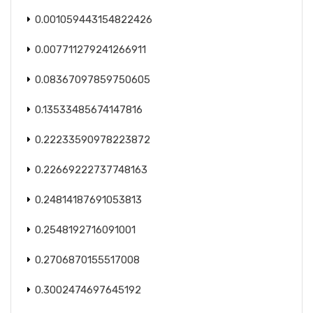
0.001059443154822426
0.007711279241266911
0.08367097859750605
0.13533485674147816
0.22233590978223872
0.22669222737748163
0.24814187691053813
0.2548192716091001
0.2706870155517008
0.3002474697645192