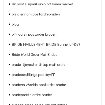
Bir posta sipariЕџinin ortalama maliyeti
bla gjennom postordrebruden
blog
blГ¤ddra i postorder bruden
BRIDE MAILLEMENT BRIDE Bonne idГ©e?
Bride World Order Mail Brides
brude-tjenester til top mail-ordre
brudebestillings postbyrГҐ
brudens vÃ¤rlds postorder brudar
brudeparets ordre bruder