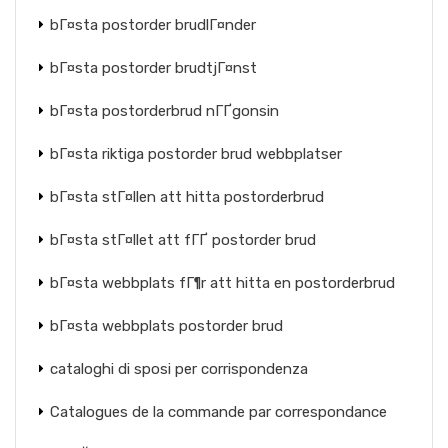
bГ¤sta postorder brudlГ¤nder
bГ¤sta postorder brudtjГ¤nst
bГ¤sta postorderbrud nГҐgonsin
bГ¤sta riktiga postorder brud webbplatser
bГ¤sta stГ¤llen att hitta postorderbrud
bГ¤sta stГ¤llet att fГҐ postorder brud
bГ¤sta webbplats fГ¶r att hitta en postorderbrud
bГ¤sta webbplats postorder brud
cataloghi di sposi per corrispondenza
Catalogues de la commande par correspondance