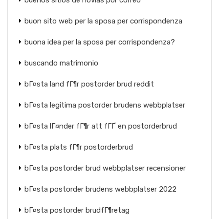
buenos sitios de novias por correo
buon sito web per la sposa per corrispondenza
buona idea per la sposa per corrispondenza?
buscando matrimonio
bГ¤sta land fГ¶r postorder brud reddit
bГ¤sta legitima postorder brudens webbplatser
bГ¤sta lГ¤nder fГ¶r att fГҐ en postorderbrud
bГ¤sta plats fГ¶r postorderbrud
bГ¤sta postorder brud webbplatser recensioner
bГ¤sta postorder brudens webbplatser 2022
bГ¤sta postorder brudfГ¶retag