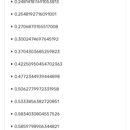
0.24814187691053813
0.2548192716091001
0.2706870155517008
0.3002474697645192
0.3704303685259823
0.42250950454702363
0.4772344939444898
0.5062779972331958
0.5333856382720851
0.5834030804557526
0.5859798906344821