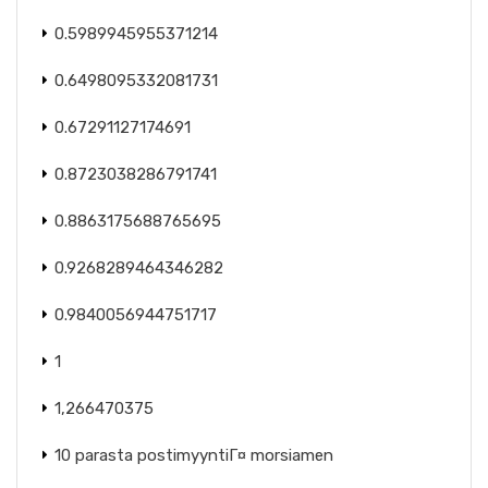
0.5989945955371214
0.6498095332081731
0.67291127174691
0.8723038286791741
0.8863175688765695
0.9268289464346282
0.9840056944751717
1
1,266470375
10 parasta postimyyntiГ¤ morsiamen