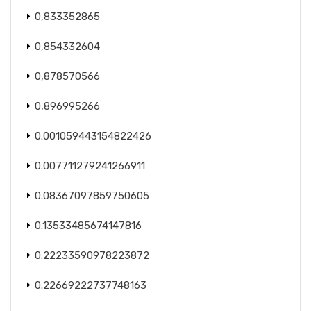
0,833352865
0,854332604
0,878570566
0,896995266
0.001059443154822426
0.007711279241266911
0.08367097859750605
0.13533485674147816
0.22233590978223872
0.22669222737748163