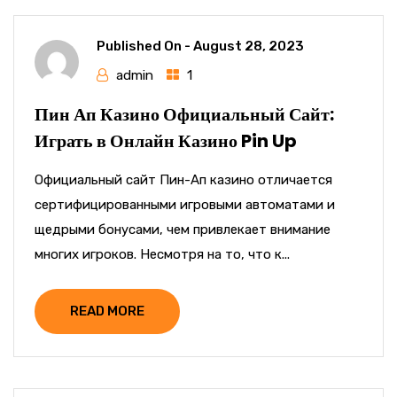
Published On -
August 28, 2023
admin
1
Пин Ап Казино Официальный Сайт:
Играть в Онлайн Казино Pin Up
Официальный сайт Пин-Ап казино отличается
сертифицированными игровыми автоматами и
щедрыми бонусами, чем привлекает внимание
многих игроков. Несмотря на то, что к...
READ MORE