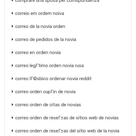
comprare una sposa per corrispondenza
correio em ordem noiva
correo de la novia orden
correo de pedidos de la novia
correo en orden novia
correo legГ­timo orden novia rusa
correo lГ©sbico ordenar novia reddit
correo orden cupГіn de novia
correo orden de citas de novias
correo orden de reseГ±as de sitios web de novias
correo orden de reseГ±as del sitio web de la novia