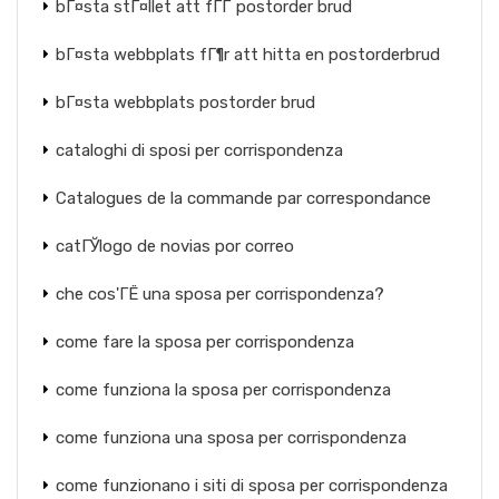
bГ¤sta stГ¤llet att fГҐ postorder brud
bГ¤sta webbplats fГ¶r att hitta en postorderbrud
bГ¤sta webbplats postorder brud
cataloghi di sposi per corrispondenza
Catalogues de la commande par correspondance
catГЎlogo de novias por correo
che cos'ГЁ una sposa per corrispondenza?
come fare la sposa per corrispondenza
come funziona la sposa per corrispondenza
come funziona una sposa per corrispondenza
come funzionano i siti di sposa per corrispondenza