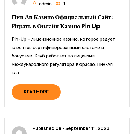
admin
1
Пин Ап Казино Официальный Сайт:
Играть в Онлайн Казино Pin Up
Pin-Up – лицензионное казино, которое радует
клиентов сертифицированными слотами и
бонусами. Клуб работает по лицензии
международного регулятора Кюрасао. Пин-Ап
каз...
READ MORE
Published On -
September 11, 2023