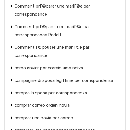
Comment prГ©parer une mariГ©e par
correspondance
Comment prГ©parer une mariГ©e par
correspondance Reddit
Comment Г©pouser une mariГ©e par
correspondance
como enviar por correio uma noiva
compagnie di sposa legittime per corrispondenza
compra la sposa per corrispondenza
comprar correo orden novia
comprar una novia por correo