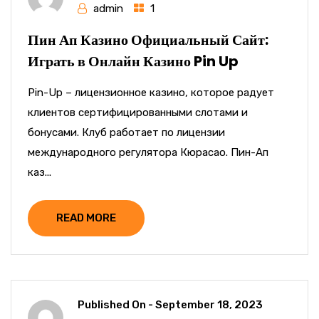
admin
1
Пин Ап Казино Официальный Сайт:
Играть в Онлайн Казино Pin Up
Pin-Up – лицензионное казино, которое радует
клиентов сертифицированными слотами и
бонусами. Клуб работает по лицензии
международного регулятора Кюрасао. Пин-Ап
каз...
READ MORE
Published On -
September 18, 2023