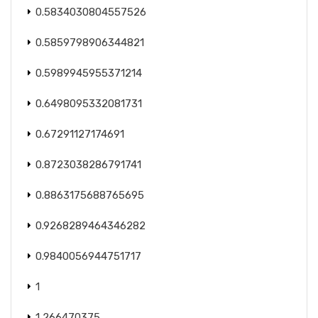
0.5834030804557526
0.5859798906344821
0.5989945955371214
0.6498095332081731
0.67291127174691
0.8723038286791741
0.8863175688765695
0.9268289464346282
0.9840056944751717
1
1,266470375