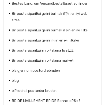
Bestes Land, um Versandbestellbraut zu finden
Bir posta sipariЕџi gelini bulmak iГ§in en iyi web
sitesi
Bir posta sipariЕџi gelini bulmak iГ§in en iyi Гјlke
Bir posta sipariЕџi gelini iГ§in en iyi Гјlkeler
Bir posta sipariЕџinin ortalama fiyatД±
Bir posta sipariЕџinin ortalama maliyeti
bla gjennom postordrebruden
blog
blГ¤ddra i postorder bruden
BRIDE MAILLEMENT BRIDE Bonne idГ©e?