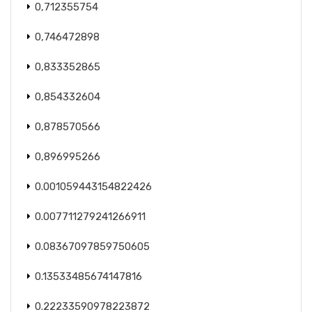
0,712355754
0,746472898
0,833352865
0,854332604
0,878570566
0,896995266
0.001059443154822426
0.007711279241266911
0.08367097859750605
0.13533485674147816
0.22233590978223872