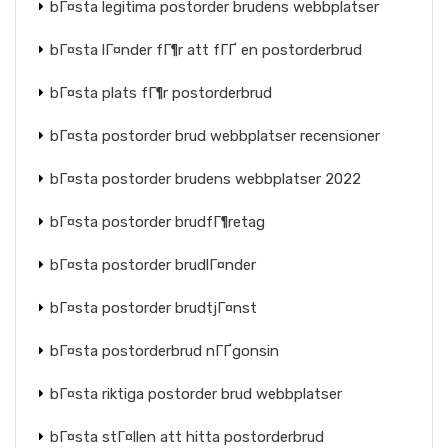
bГ¤sta legitima postorder brudens webbplatser
bГ¤sta lГ¤nder fГ¶r att fГҐ en postorderbrud
bГ¤sta plats fГ¶r postorderbrud
bГ¤sta postorder brud webbplatser recensioner
bГ¤sta postorder brudens webbplatser 2022
bГ¤sta postorder brudfГ¶retag
bГ¤sta postorder brudlГ¤nder
bГ¤sta postorder brudtjГ¤nst
bГ¤sta postorderbrud nГҐgonsin
bГ¤sta riktiga postorder brud webbplatser
bГ¤sta stГ¤llen att hitta postorderbrud