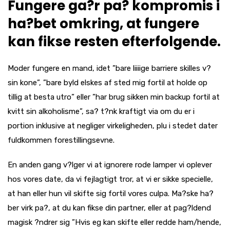
Fungere ga?r pa? kompromis i
ha?bet omkring, at fungere
kan fikse resten efterfolgende.
Moder fungere en mand, idet ”bare liiiige barriere skilles v?
sin kone”, ”bare byld elskes af sted mig fortil at holde op
tillig at besta utro” eller ”har brug sikken min backup fortil at
kvitt sin alkoholisme”, sa? t?nk kraftigt via om du er i
portion inklusive at negliger virkeligheden, plu i stedet dater
fuldkommen forestillingsevne.
En anden gang v?lger vi at ignorere rode lamper vi oplever
hos vores date, da vi fejlagtigt tror, at vi er sikke specielle,
at han eller hun vil skifte sig fortil vores culpa. Ma?ske ha?
ber virk pa?, at du kan fikse din partner, eller at pag?ldend
magisk ?ndrer sig ”Hvis eg kan skifte eller redde ham/hende,