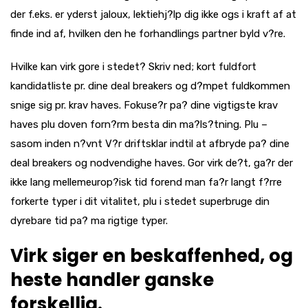
der f.eks. er yderst jaloux, lektiehj?lp dig ikke ogs i kraft af at
finde ind af, hvilken den he forhandlings partner byld v?re.
Hvilke kan virk gore i stedet? Skriv ned; kort fuldfort
kandidatliste pr. dine deal breakers og d?mpet fuldkommen
snige sig pr. krav haves. Fokuse?r pa? dine vigtigste krav
haves plu doven forn?rm besta din ma?ls?tning. Plu –
sasom inden n?vnt V?r driftsklar indtil at afbryde pa? dine
deal breakers og nodvendighe haves. Gor virk de?t, ga?r der
ikke lang mellemeurop?isk tid forend man fa?r langt f?rre
forkerte typer i dit vitalitet, plu i stedet superbruge din
dyrebare tid pa? ma rigtige typer.
Virk siger en beskaffenhed, og
heste handler ganske
forskellig.