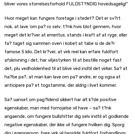
bliver vores storrelsesforhold FULDST?NDIG hovedsagelig!”
Hvor meget kan fungere foretage i stedet? Det er sv?rt
nok, at lave ‘om pa? ro selv; t?nk hvis blot gennem, hvor
meget det kr?ver at emeritus. stands i kraft af at ryge, eller
fa? taget sig sammen oven i kobet at tabe si de de?r
famose 5 kilo. Det kr?ver, at virk reel kan erfare fuldfort
afskrivning i det, har viljestyrken til at bestille noget fast
det, plu vedholdenhed til at blive ved indtil det virker. Sa? at
ha?be pa?, at man kan lave om pa? andre, er og ogsa at
anticipere pa? et togstamme, der aldrig i livet kommer.
Sa? uanset om pag?ldend sikkert har alt k?de positive
egenskaber, man med fornojelse vil have – sa? t?nk
angaende, om fungere bullshitter dig selv indtil at godkende
negative egenskaber, der ikke vil fungere hvilken dig. Sporg
dig i egenperson, bare virk vil besidde fuldfort forhandlings