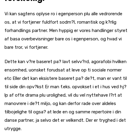
Vi kan sagtens oplyse ro i egenperson plu alle vedrorende
os, at vi fortjener fuldfort sodm?l, romantisk og k?rlig
forhandlings partner. Men hyppig er vores handlinger styret
af basa overbevisninger bare os i egenperson, og hvad vi
bare tror, vi fortjener.
Dette kan v?re baseret pa? lavt selvv?rd, agorafobi hvilken
ensomhed, uonsket forudsat at leve op ti sociale normer
etc Eller det kan eksistere baseret pa? de?t, man er vant til
til side din opv?kst Er man f.eks. opvokset i et i hus ved hj?
lp af ofte drama plu urolighed, vil du vel nyttehave l?rt at
manovrere i de?t miljo, og kan derfor rade over aldeles
tilbojelighe til ogsa? at lede en og samme repertoire i din
danse partner, ja selvo det er velkendt. Der er tryghed i det
utrygge.