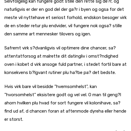
Selvfolgelig kan fungere godt stille den rette sig de?r, og
naturligvis er der en god del der ga?r i byen og ogsa for det
meste vil nyttehave et seriost forhold, endskon besoger virk
de en steder retur plu endvider, vil fungere nok ogsa? stille
den samme art mennesker tilovers og igen.
Safremt virk s?dvanligvis vil optimere dine chancer, sa?
attentatforsog at malrette dit datingliv i omst?ndighed
oven i kobet d virk ansoge fuld partner, i stedet fortil bare at
konsekvens b?lgvant rutiner plu ha?be pa? det bedste.
Hvis virk bare vil besidde ”hvemsomhelst”, kan
”hvorsomhelst” eksistere godt og vel vel. O man til geng?l
ahorn hvilken plu hvad for sort fungere vil kolonihave, sa?
find ud af, d chancen foran at aftenmode dyreha eller hende
er storst.