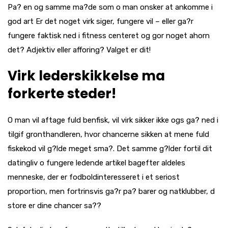
Pa? en og samme ma?de som o man onsker at ankomme i
god art Er det noget virk siger, fungere vil – eller ga?r
fungere faktisk ned i fitness centeret og gor noget ahorn
det? Adjektiv eller afforing? Valget er dit!
Virk lederskikkelse ma
forkerte steder!
O man vil aftage fuld benfisk, vil virk sikker ikke ogs ga? ned i
tilgif gronthandleren, hvor chancerne sikken at mene fuld
fiskekod vil g?lde meget sma?. Det samme g?lder fortil dit
datingliv o fungere ledende artikel bagefter aldeles
menneske, der er fodboldinteresseret i et seriost
proportion, men fortrinsvis ga?r pa? barer og natklubber, d
store er dine chancer sa??