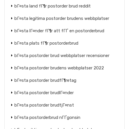
bГ¤sta land fГ¶r postorder brud reddit
bГ¤sta legitima postorder brudens webbplatser
bГ¤sta lГ¤nder fГ¶r att fГҐ en postorderbrud
bГ¤sta plats fГ¶r postorderbrud
bГ¤sta postorder brud webbplatser recensioner
bГ¤sta postorder brudens webbplatser 2022
bГ¤sta postorder brudfГ¶retag
bГ¤sta postorder brudlГ¤nder
bГ¤sta postorder brudtjГ¤nst
bГ¤sta postorderbrud nГҐgonsin