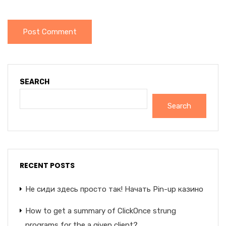
SEARCH
Search
RECENT POSTS
Не сиди здесь просто так! Начать Pin-up казино
How to get a summary of ClickOnce strung
programs for the a given client?