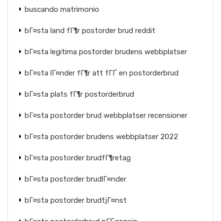
buscando matrimonio
bГ¤sta land fГ¶r postorder brud reddit
bГ¤sta legitima postorder brudens webbplatser
bГ¤sta lГ¤nder fГ¶r att fГҐ en postorderbrud
bГ¤sta plats fГ¶r postorderbrud
bГ¤sta postorder brud webbplatser recensioner
bГ¤sta postorder brudens webbplatser 2022
bГ¤sta postorder brudfГ¶retag
bГ¤sta postorder brudlГ¤nder
bГ¤sta postorder brudtjГ¤nst