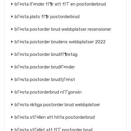
bГ¤sta lГ¤nder fГ¶r att fГҐ en postorderbrud
bГ¤sta plats fГ¶r postorderbrud
bГ¤sta postorder brud webbplatser recensioner
bГ¤sta postorder brudens webbplatser 2022
bГ¤sta postorder brudfГ¶retag
bГ¤sta postorder brudlГ¤nder
bГ¤sta postorder brudtjГ¤nst
bГ¤sta postorderbrud nГҐgonsin
bГ¤sta riktiga postorder brud webbplatser
bГ¤sta stГ¤llen att hitta postorderbrud
bГ¤sta stГ¤llet att fГҐ postorder brud