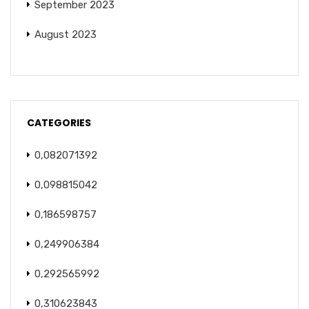
September 2023
August 2023
CATEGORIES
0,082071392
0,098815042
0,186598757
0,249906384
0,292565992
0,310623843