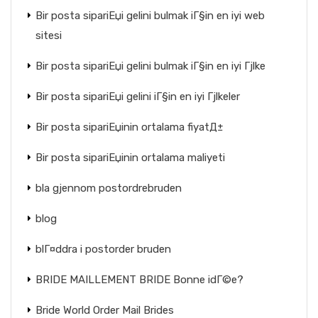
Bir posta sipariЕџi gelini bulmak iГ§in en iyi web
sitesi
Bir posta sipariЕџi gelini bulmak iГ§in en iyi Гјlke
Bir posta sipariЕџi gelini iГ§in en iyi Гјlkeler
Bir posta sipariЕџinin ortalama fiyatД±
Bir posta sipariЕџinin ortalama maliyeti
bla gjennom postordrebruden
blog
blГ¤ddra i postorder bruden
BRIDE MAILLEMENT BRIDE Bonne idГ©e?
Bride World Order Mail Brides