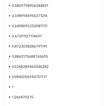
0.5859798906344821
0.5989945955371214
0.6498095332081731
0.67291127174691
0.8723038286791741
0.8863175688765695
0.9268289464346282
0.9840056944751717
1
1,266470375