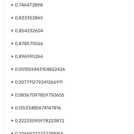
0,746472898
0,833352865
0,854332604
0,878570566
0,896995266
0.001059443154822426
0.007711279241266911
0.08367097859750605
0.13533485674147816
0.22233590978223872
0.22669222737748163