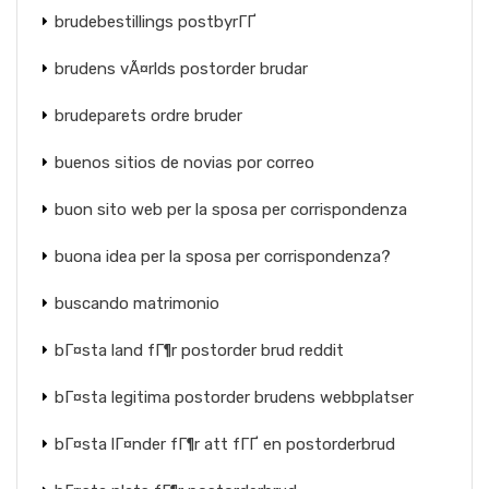
brudebestillings postbyrГҐ
brudens vÃ¤rlds postorder brudar
brudeparets ordre bruder
buenos sitios de novias por correo
buon sito web per la sposa per corrispondenza
buona idea per la sposa per corrispondenza?
buscando matrimonio
bГ¤sta land fГ¶r postorder brud reddit
bГ¤sta legitima postorder brudens webbplatser
bГ¤sta lГ¤nder fГ¶r att fГҐ en postorderbrud