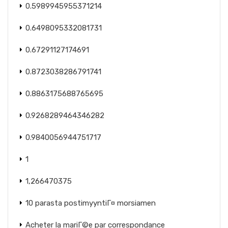
0.5989945955371214
0.6498095332081731
0.67291127174691
0.8723038286791741
0.8863175688765695
0.9268289464346282
0.9840056944751717
1
1,266470375
10 parasta postimyyntiГ¤ morsiamen
Acheter la mariГ©e par correspondance