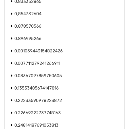
0,833352865
0,854332604
0,878570566
0,896995266
0.001059443154822426
0.007711279241266911
0.08367097859750605
0.13533485674147816
0.22233590978223872
0.22669222737748163
0.24814187691053813