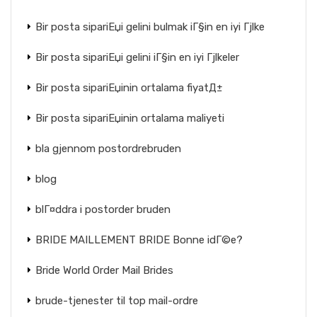
Bir posta sipariЕџi gelini bulmak iГ§in en iyi Гјlke
Bir posta sipariЕџi gelini iГ§in en iyi Гјlkeler
Bir posta sipariЕџinin ortalama fiyatД±
Bir posta sipariЕџinin ortalama maliyeti
bla gjennom postordrebruden
blog
blГ¤ddra i postorder bruden
BRIDE MAILLEMENT BRIDE Bonne idГ©e?
Bride World Order Mail Brides
brude-tjenester til top mail-ordre