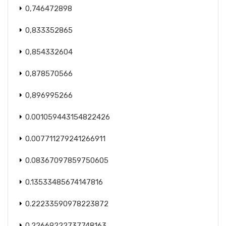
0,746472898
0,833352865
0,854332604
0,878570566
0,896995266
0.001059443154822426
0.007711279241266911
0.08367097859750605
0.13533485674147816
0.22233590978223872
0.22669222737748163