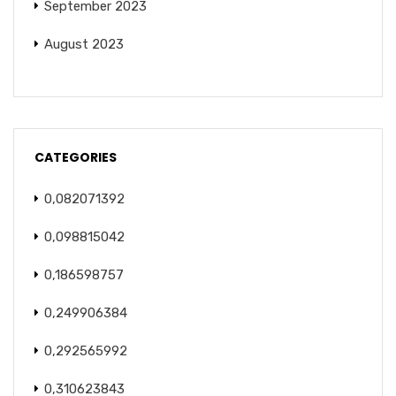
September 2023
August 2023
CATEGORIES
0,082071392
0,098815042
0,186598757
0,249906384
0,292565992
0,310623843