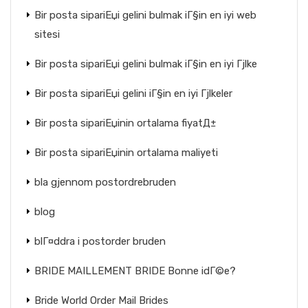
Bir posta sipariЕџi gelini bulmak iГ§in en iyi web
sitesi
Bir posta sipariЕџi gelini bulmak iГ§in en iyi Гјlke
Bir posta sipariЕџi gelini iГ§in en iyi Гјlkeler
Bir posta sipariЕџinin ortalama fiyatД±
Bir posta sipariЕџinin ortalama maliyeti
bla gjennom postordrebruden
blog
blГ¤ddra i postorder bruden
BRIDE MAILLEMENT BRIDE Bonne idГ©e?
Bride World Order Mail Brides