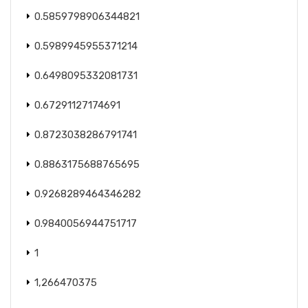
0.5859798906344821
0.5989945955371214
0.6498095332081731
0.67291127174691
0.8723038286791741
0.8863175688765695
0.9268289464346282
0.9840056944751717
1
1,266470375