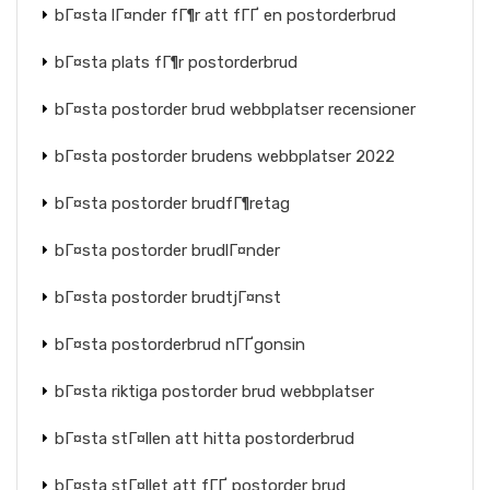
bГ¤sta lГ¤nder fГ¶r att fГҐ en postorderbrud
bГ¤sta plats fГ¶r postorderbrud
bГ¤sta postorder brud webbplatser recensioner
bГ¤sta postorder brudens webbplatser 2022
bГ¤sta postorder brudfГ¶retag
bГ¤sta postorder brudlГ¤nder
bГ¤sta postorder brudtjГ¤nst
bГ¤sta postorderbrud nГҐgonsin
bГ¤sta riktiga postorder brud webbplatser
bГ¤sta stГ¤llen att hitta postorderbrud
bГ¤sta stГ¤llet att fГҐ postorder brud