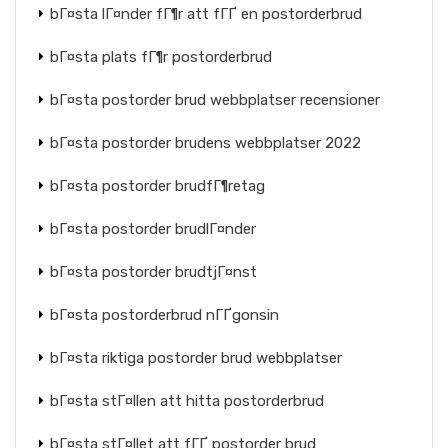
bГ¤sta lГ¤nder fГ¶r att fГҐ en postorderbrud
bГ¤sta plats fГ¶r postorderbrud
bГ¤sta postorder brud webbplatser recensioner
bГ¤sta postorder brudens webbplatser 2022
bГ¤sta postorder brudfГ¶retag
bГ¤sta postorder brudlГ¤nder
bГ¤sta postorder brudtjГ¤nst
bГ¤sta postorderbrud nГҐgonsin
bГ¤sta riktiga postorder brud webbplatser
bГ¤sta stГ¤llen att hitta postorderbrud
bГ¤sta stГ¤llet att fГҐ postorder brud