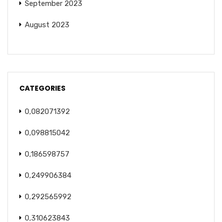
September 2023
August 2023
CATEGORIES
0,082071392
0,098815042
0,186598757
0,249906384
0,292565992
0,310623843