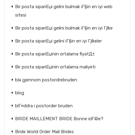
Bir posta sipariЕџi gelini bulmak iГ§in en iyi web
sitesi
Bir posta sipariЕџi gelini bulmak iГ§in en iyi Гјlke
Bir posta sipariЕџi gelini iГ§in en iyi Гјlkeler
Bir posta sipariЕџinin ortalama fiyatД±
Bir posta sipariЕџinin ortalama maliyeti
bla gjennom postordrebruden
blog
blГ¤ddra i postorder bruden
BRIDE MAILLEMENT BRIDE Bonne idГ©e?
Bride World Order Mail Brides