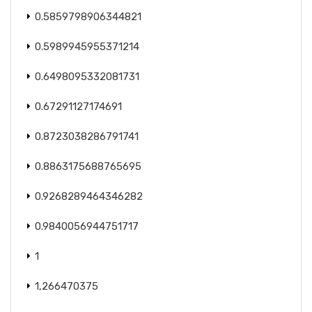
0.5859798906344821
0.5989945955371214
0.6498095332081731
0.67291127174691
0.8723038286791741
0.8863175688765695
0.9268289464346282
0.9840056944751717
1
1,266470375