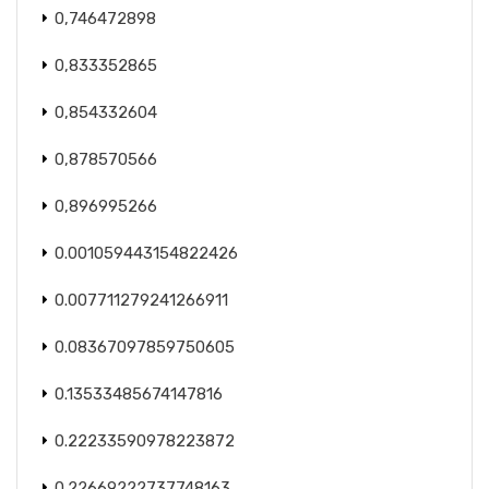
0,746472898
0,833352865
0,854332604
0,878570566
0,896995266
0.001059443154822426
0.007711279241266911
0.08367097859750605
0.13533485674147816
0.22233590978223872
0.22669222737748163