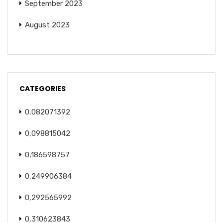
September 2023
August 2023
CATEGORIES
0,082071392
0,098815042
0,186598757
0,249906384
0,292565992
0,310623843