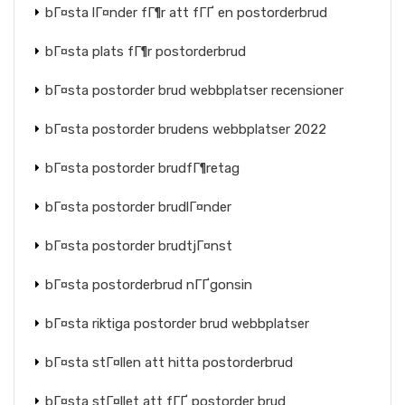
bГ¤sta lГ¤nder fГ¶r att fГҐ en postorderbrud
bГ¤sta plats fГ¶r postorderbrud
bГ¤sta postorder brud webbplatser recensioner
bГ¤sta postorder brudens webbplatser 2022
bГ¤sta postorder brudfГ¶retag
bГ¤sta postorder brudlГ¤nder
bГ¤sta postorder brudtjГ¤nst
bГ¤sta postorderbrud nГҐgonsin
bГ¤sta riktiga postorder brud webbplatser
bГ¤sta stГ¤llen att hitta postorderbrud
bГ¤sta stГ¤llet att fГҐ postorder brud