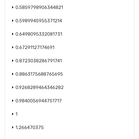
0.5859798906344821
0.5989945955371214
0.6498095332081731
0.67291127174691
0.8723038286791741
0.8863175688765695
0.9268289464346282
0.9840056944751717
1
1,266470375