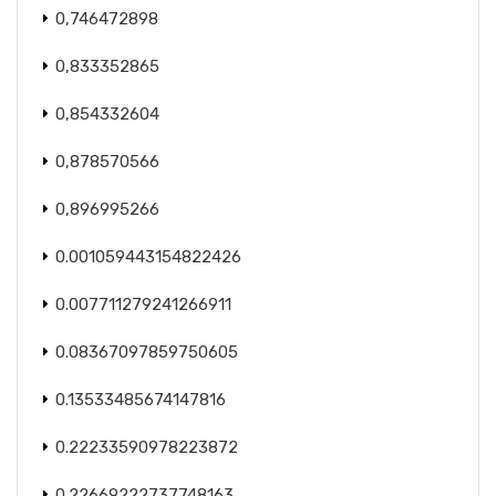
0,746472898
0,833352865
0,854332604
0,878570566
0,896995266
0.001059443154822426
0.007711279241266911
0.08367097859750605
0.13533485674147816
0.22233590978223872
0.22669222737748163