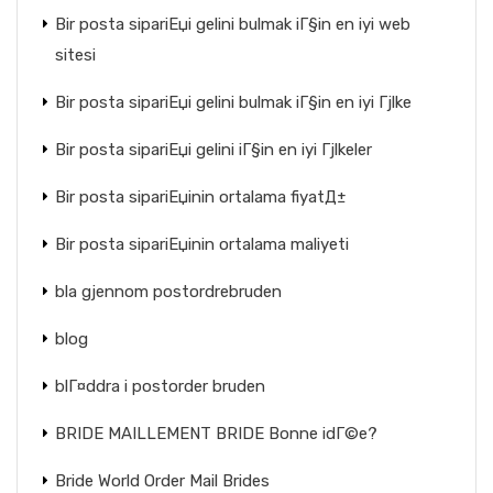
Bir posta sipariЕџi gelini bulmak iГ§in en iyi web
sitesi
Bir posta sipariЕџi gelini bulmak iГ§in en iyi Гјlke
Bir posta sipariЕџi gelini iГ§in en iyi Гјlkeler
Bir posta sipariЕџinin ortalama fiyatД±
Bir posta sipariЕџinin ortalama maliyeti
bla gjennom postordrebruden
blog
blГ¤ddra i postorder bruden
BRIDE MAILLEMENT BRIDE Bonne idГ©e?
Bride World Order Mail Brides