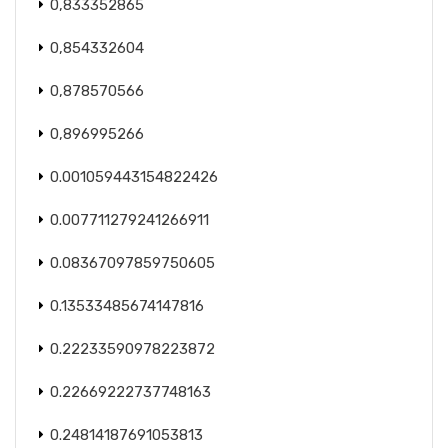
0,833352865
0,854332604
0,878570566
0,896995266
0.001059443154822426
0.007711279241266911
0.08367097859750605
0.13533485674147816
0.22233590978223872
0.22669222737748163
0.24814187691053813