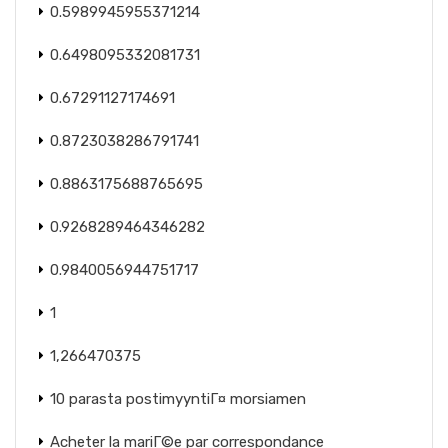
0.5989945955371214
0.6498095332081731
0.67291127174691
0.8723038286791741
0.8863175688765695
0.9268289464346282
0.9840056944751717
1
1,266470375
10 parasta postimyyntiГ¤ morsiamen
Acheter la mariГ©e par correspondance