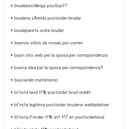
brudebestillings postbyrГҐ
brudens vÃ¤rlds postorder brudar
brudeparets ordre bruder
buenos sitios de novias por correo
buon sito web per la sposa per corrispondenza
buona idea per la sposa per corrispondenza?
buscando matrimonio
bГ¤sta land fГ¶r postorder brud reddit
bГ¤sta legitima postorder brudens webbplatser
bГ¤sta lГ¤nder fГ¶r att fГҐ en postorderbrud