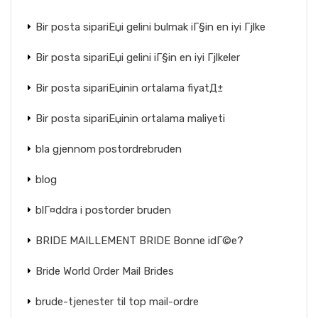
Bir posta sipariЕџi gelini bulmak iГ§in en iyi Гјlke
Bir posta sipariЕџi gelini iГ§in en iyi Гјlkeler
Bir posta sipariЕџinin ortalama fiyatД±
Bir posta sipariЕџinin ortalama maliyeti
bla gjennom postordrebruden
blog
blГ¤ddra i postorder bruden
BRIDE MAILLEMENT BRIDE Bonne idГ©e?
Bride World Order Mail Brides
brude-tjenester til top mail-ordre