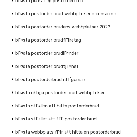
bГ¤sta plats fГ¶r postorderbrud
bГ¤sta postorder brud webbplatser recensioner
bГ¤sta postorder brudens webbplatser 2022
bГ¤sta postorder brudfГ¶retag
bГ¤sta postorder brudlГ¤nder
bГ¤sta postorder brudtjГ¤nst
bГ¤sta postorderbrud nГҐgonsin
bГ¤sta riktiga postorder brud webbplatser
bГ¤sta stГ¤llen att hitta postorderbrud
bГ¤sta stГ¤llet att fГҐ postorder brud
bГ¤sta webbplats fГ¶r att hitta en postorderbrud