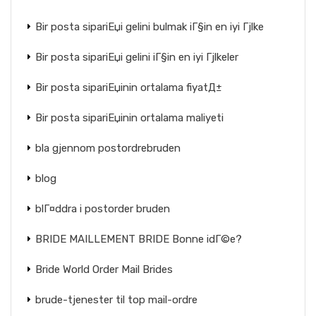
Bir posta sipariЕџi gelini bulmak iГ§in en iyi Гјlke
Bir posta sipariЕџi gelini iГ§in en iyi Гјlkeler
Bir posta sipariЕџinin ortalama fiyatД±
Bir posta sipariЕџinin ortalama maliyeti
bla gjennom postordrebruden
blog
blГ¤ddra i postorder bruden
BRIDE MAILLEMENT BRIDE Bonne idГ©e?
Bride World Order Mail Brides
brude-tjenester til top mail-ordre