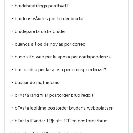
brudebestillings postbyrГҐ
brudens vÃ¤rlds postorder brudar
brudeparets ordre bruder
buenos sitios de novias por correo
buon sito web per la sposa per corrispondenza
buona idea per la sposa per corrispondenza?
buscando matrimonio
bГ¤sta land fГ¶r postorder brud reddit
bГ¤sta legitima postorder brudens webbplatser
bГ¤sta lГ¤nder fГ¶r att fГҐ en postorderbrud