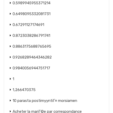
0.5989945955371214
0.6498095332081731
0.67291127174691
0.8723038286791741
0.8863175688765695
0.9268289464346282
0.9840056944751717
1
1,266470375
10 parasta postimyyntiГ¤ morsiamen
Acheter la mariГ©e par correspondance