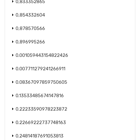
0,833352865
0,854332604
0,878570566
0,896995266
0.001059443154822426
0.007711279241266911
0.08367097859750605
0.13533485674147816
0.22233590978223872
0.22669222737748163
0.24814187691053813