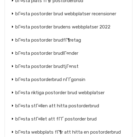
bГ¤sta plats fГ¶r postorderbrud
bГ¤sta postorder brud webbplatser recensioner
bГ¤sta postorder brudens webbplatser 2022
bГ¤sta postorder brudfГ¶retag
bГ¤sta postorder brudlГ¤nder
bГ¤sta postorder brudtjГ¤nst
bГ¤sta postorderbrud nГҐgonsin
bГ¤sta riktiga postorder brud webbplatser
bГ¤sta stГ¤llen att hitta postorderbrud
bГ¤sta stГ¤llet att fГҐ postorder brud
bГ¤sta webbplats fГ¶r att hitta en postorderbrud