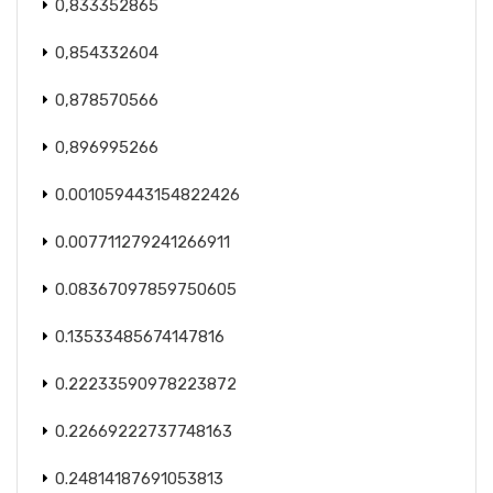
0,833352865
0,854332604
0,878570566
0,896995266
0.001059443154822426
0.007711279241266911
0.08367097859750605
0.13533485674147816
0.22233590978223872
0.22669222737748163
0.24814187691053813