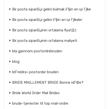
Bir posta sipariЕџi gelini bulmak iГ§in en iyi Гјlke
Bir posta sipariЕџi gelini iГ§in en iyi Гјlkeler
Bir posta sipariЕџinin ortalama fiyatД±
Bir posta sipariЕџinin ortalama maliyeti
bla gjennom postordrebruden
blog
blГ¤ddra i postorder bruden
BRIDE MAILLEMENT BRIDE Bonne idГ©e?
Bride World Order Mail Brides
brude-tjenester til top mail-ordre