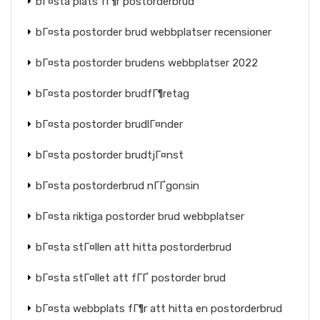
bГ¤sta plats fГ¶r postorderbrud
bГ¤sta postorder brud webbplatser recensioner
bГ¤sta postorder brudens webbplatser 2022
bГ¤sta postorder brudfГ¶retag
bГ¤sta postorder brudlГ¤nder
bГ¤sta postorder brudtjГ¤nst
bГ¤sta postorderbrud nГҐgonsin
bГ¤sta riktiga postorder brud webbplatser
bГ¤sta stГ¤llen att hitta postorderbrud
bГ¤sta stГ¤llet att fГҐ postorder brud
bГ¤sta webbplats fГ¶r att hitta en postorderbrud