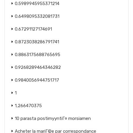
0.5989945955371214
0.6498095332081731
0.67291127174691
0.8723038286791741
0.8863175688765695
0.9268289464346282
0.9840056944751717
1
1,266470375
10 parasta postimyyntiГ¤ morsiamen
Acheter la mariГ©e par correspondance