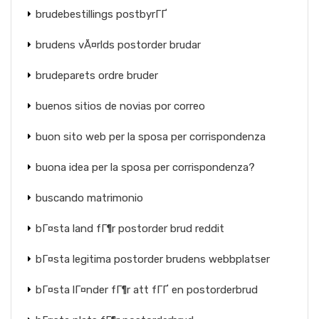
brudebestillings postbyrГҐ
brudens vÃ¤rlds postorder brudar
brudeparets ordre bruder
buenos sitios de novias por correo
buon sito web per la sposa per corrispondenza
buona idea per la sposa per corrispondenza?
buscando matrimonio
bГ¤sta land fГ¶r postorder brud reddit
bГ¤sta legitima postorder brudens webbplatser
bГ¤sta lГ¤nder fГ¶r att fГҐ en postorderbrud