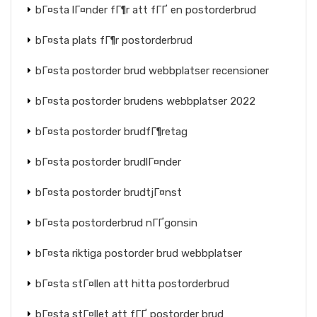
bГ¤sta lГ¤nder fГ¶r att fГҐ en postorderbrud
bГ¤sta plats fГ¶r postorderbrud
bГ¤sta postorder brud webbplatser recensioner
bГ¤sta postorder brudens webbplatser 2022
bГ¤sta postorder brudfГ¶retag
bГ¤sta postorder brudlГ¤nder
bГ¤sta postorder brudtjГ¤nst
bГ¤sta postorderbrud nГҐgonsin
bГ¤sta riktiga postorder brud webbplatser
bГ¤sta stГ¤llen att hitta postorderbrud
bГ¤sta stГ¤llet att fГҐ postorder brud