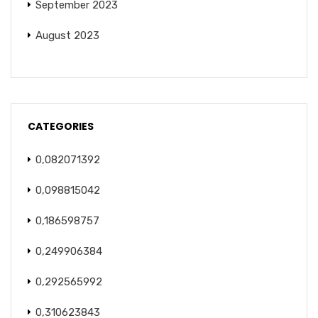
September 2023
August 2023
CATEGORIES
0,082071392
0,098815042
0,186598757
0,249906384
0,292565992
0,310623843