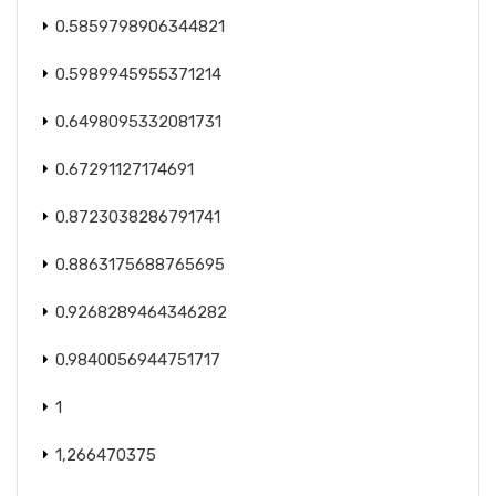
0.5859798906344821
0.5989945955371214
0.6498095332081731
0.67291127174691
0.8723038286791741
0.8863175688765695
0.9268289464346282
0.9840056944751717
1
1,266470375