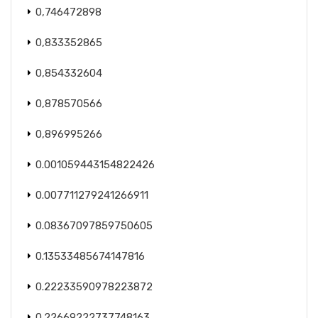
0,746472898
0,833352865
0,854332604
0,878570566
0,896995266
0.001059443154822426
0.007711279241266911
0.08367097859750605
0.13533485674147816
0.22233590978223872
0.22669222737748163