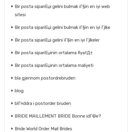
Bir posta sipariЕџi gelini bulmak iГ§in en iyi web
sitesi
Bir posta sipariЕџi gelini bulmak iГ§in en iyi Гјlke
Bir posta sipariЕџi gelini iГ§in en iyi Гјlkeler
Bir posta sipariЕџinin ortalama fiyatД±
Bir posta sipariЕџinin ortalama maliyeti
bla gjennom postordrebruden
blog
blГ¤ddra i postorder bruden
BRIDE MAILLEMENT BRIDE Bonne idГ©e?
Bride World Order Mail Brides